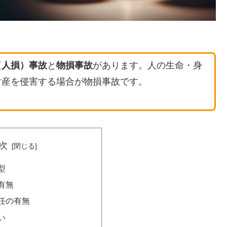
（人損）事故
と
物損事故
があります。人の生命・身
財産を侵害する場合が物損事故です。
次
型
有無
任の有無
い