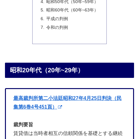
昭和50年代（50年~59年）
昭和60年代（60年~63年）
平成の判例
令和の判例
昭和20年代（20年~29年）
最高裁判所第二小法廷昭和27年4月25日判決（民
集第6巻4号451頁）
裁判要旨
賃貸借は当時者相互の信頼関係を基礎とする継続