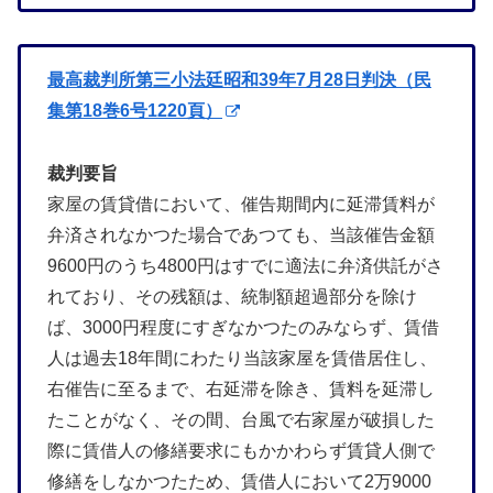
最高裁判所第三小法廷昭和39年7月28日判決（民
集第18巻6号1220頁）
裁判要旨
家屋の賃貸借において、催告期間内に延滞賃料が
弁済されなかつた場合であつても、当該催告金額
9600円のうち4800円はすでに適法に弁済供託がさ
れており、その残額は、統制額超過部分を除け
ば、3000円程度にすぎなかつたのみならず、賃借
人は過去18年間にわたり当該家屋を賃借居住し、
右催告に至るまで、右延滞を除き、賃料を延滞し
たことがなく、その間、台風で右家屋が破損した
際に賃借人の修繕要求にもかかわらず賃貸人側で
修繕をしなかつたため、賃借人において2万9000