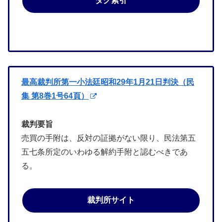
タグ索引
最高裁判所第一小法廷昭和29年1月21日判決（民
集 第8巻1号64頁）
裁判要旨
売買の手附は、反対の証拠がない限り、民法第五
五七条所定のいわゆる解約手附と認むべきであ
る。
裁判所サイト