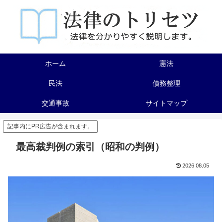
ホーム
憲法
民法
債務整理
交通事故
サイトマップ
記事内にPR広告が含まれます。
最高裁判例の索引（昭和の判例）
2026.08.05