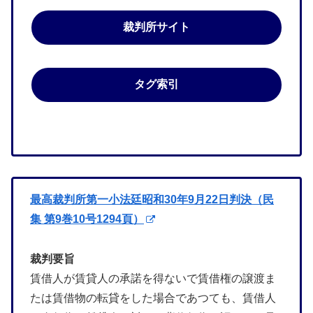
裁判所サイト
タグ索引
最高裁判所第一小法廷昭和30年9月22日判決（民
集 第9巻10号1294頁）
裁判要旨
賃借人が賃貸人の承諾を得ないで賃借権の譲渡ま
たは賃借物の転貸をした場合であつても、賃借人