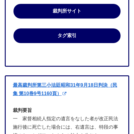
裁判所サイト
タグ索引
最高裁判所第三小法廷昭和31年9月18日判決（民
集 第10巻9号1160頁）
裁判要旨
一 家督相続人指定の遺言をなした者が改正民法
施行後に死亡した場合には、右遺言は、特段の事