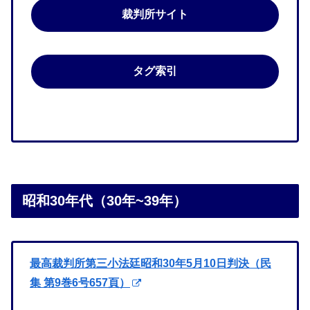
裁判所サイト
タグ索引
昭和30年代（30年~39年）
最高裁判所第三小法廷昭和30年5月10日判決（民
集 第9巻6号657頁）