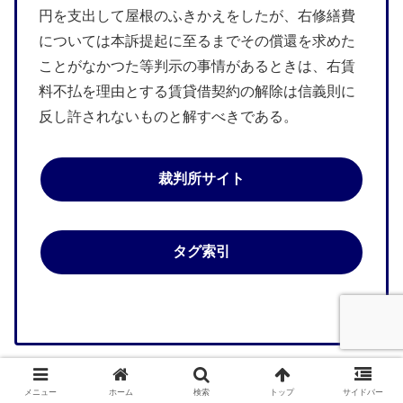
円を支出して屋根のふきかえをしたが、右修繕費
については本訴提起に至るまでその償還を求めた
ことがなかつた等判示の事情があるときは、右賃
料不払を理由とする賃貸借契約の解除は信義則に
反し許されないものと解すべきである。
裁判所サイト
タグ索引
メニュー
ホーム
検索
トップ
サイドバー
最高裁判所第一小法廷昭和39年10月15日判決（民