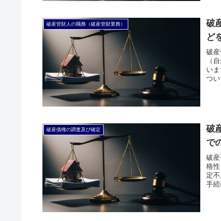
破
破産管財人の職務（破産管財業務）
ど
破産
（自
いま
つい
破
破産債権の調査及び確定
で
破産
格性
定不
手続