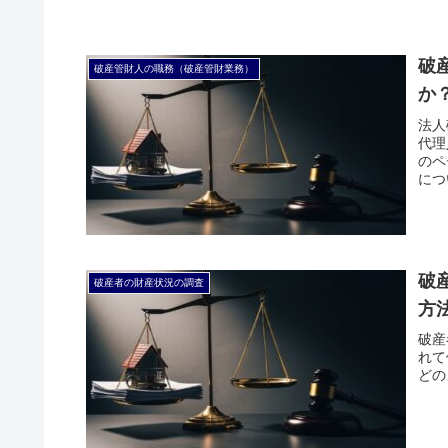
破
破産管財人の職務（破産管財業務）
か
法人
代理
のペ
につ
破
破産者の財産状況の調査
方
破産
れて
どの