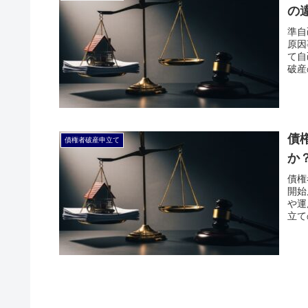
の
準自
原因
て自
破産
債
債権者破産申立て
か
債権
開始
や運
立て