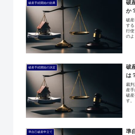
破
破産手続開始の効果
か
破産
する
行使
のよ
破
破産手続開始の決定
は
裁判
産手
破産
す。
準
準自己破産申立て