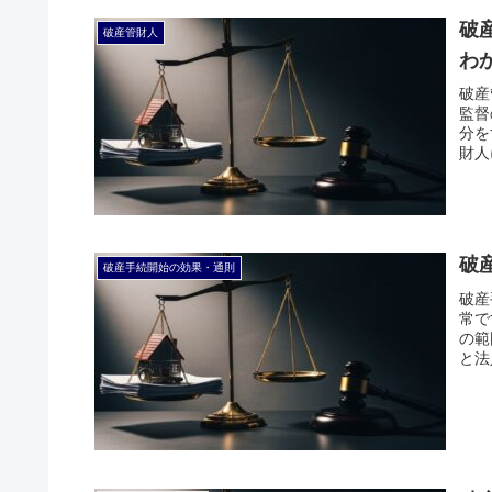
破
破産管財人
わ
破産
監督
分を
財人
破
破産手続開始の効果・通則
破産
常で
の範
と法