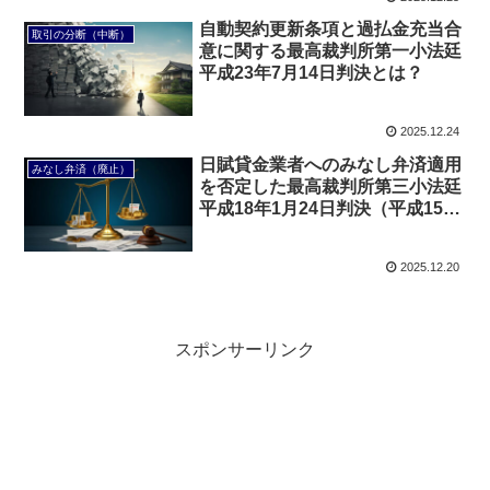
自動契約更新条項と過払金充当合
取引の分断（中断）
意に関する最高裁判所第一小法廷
平成23年7月14日判決とは？
2025.12.24
日賦貸金業者へのみなし弁済適用
みなし弁済（廃止）
を否定した最高裁判所第三小法廷
平成18年1月24日判決（平成15年
（受）第1653号）とは？
2025.12.20
スポンサーリンク