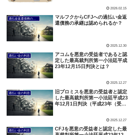
2026.02.15
マルフクからCFJへの過払い金返
過払金返還債務の承継
還債務の承継は認められるか？
2025.12.30
アコムを悪意の受益者であると認
過払い金の利息
定した最高裁判所第一小法廷平成
23年12月15日判決とは？
2025.12.27
旧プロミスを悪意の受益者と認定
過払い金の利息
した最高裁判所第一小法廷平成23
年12月1日判決（平成23年（受）
第407号）とは？
2025.12.27
CFJを悪意の受益者と認定した最
過払い金の利息
高裁判所第一小法廷平成23年12