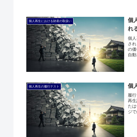
個
個人再生における財産の取扱い
れ
個人
され
の価
自動
個
個人再生の履行テスト
履行
再生
たは
ジで