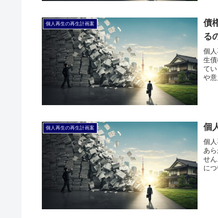
債
個人再生の再生計画案
る
個人
生債
てい
や意
個
個人再生の再生計画案
個人
あら
せん
につ