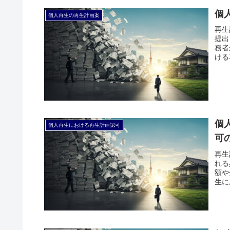
個
個人再生の再生計画案
再生
提出
務者
ける
個
個人再生における再生計画認可
可
再生
れる
額や
生に