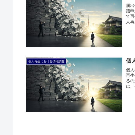
届出
議申
て再
人再
個
個人再生における債権調査
個人
再生
るの
は、