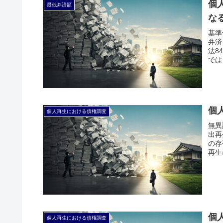
個
最低弁済額
な
基準
弁済
法8
では
個
個人再生における債権調査
無異
出再
の存
再生
個
個人再生における債権調査