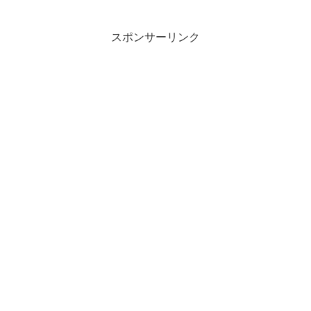
たしています。このページでは、破産管
財人の職務遂行はどのように監督される
のかについて説明します。
スポンサーリンク