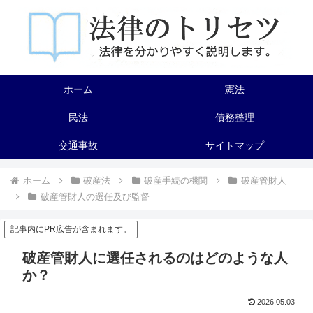
ホーム
憲法
民法
債務整理
交通事故
サイトマップ
ホーム
破産法
破産手続の機関
破産管財人
破産管財人の選任及び監督
記事内にPR広告が含まれます。
破産管財人に選任されるのはどのような人
か？
2026.05.03