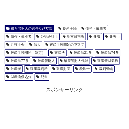
破産管財人の選任及び監督
倒産手続
債務・債務者
債権・債権者
公認会計士
地方裁判所
弁済
弁護士
弁護士会
法人
破産手続開始の申立て
破産手続開始（決定）
破産法
破産法31条
破産法74条
破産法77条
破産管財人
破産管財人代理
破産管財業務
破産者
破産裁判所
破産財団
税理士
裁判管轄
財産換価処分
配当
スポンサーリンク