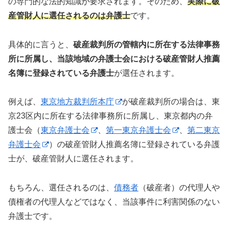
の専門的な法的知識が要求されます。そのため、
実際に破
産管財人に選任されるのは弁護士
です。
具体的に言うと、
破産裁判所の管轄内に所在する法律事務
所に所属し、当該地域の弁護士会における破産管財人推薦
名簿に登録されている弁護士
が選任されます。
例えば、
東京地方裁判所本庁
が破産裁判所の場合は、東
京23区内に所在する法律事務所に所属し、東京都内の弁
護士会（
東京弁護士会
、
第一東京弁護士会
、
第二東京
弁護士会
）の破産管財人推薦名簿に登録されている弁護
士が、破産管財人に選任されます。
もちろん、選任されるのは、
債務者
（破産者）の代理人や
債権者の代理人などではなく、当該事件に利害関係のない
弁護士です。