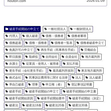
2026.01.09
houtori.com
破産手続開始の申立て
一般社団法人
一般財団法人
代理人
個人破産
債務・債務者
債務者審尋
債務超過
債権・債権者
債権者一覧表
債権者破産申立て
免責許可の申立て
再生手続（民事再生手続）
労働組合
即日面接
取締役
合同会社
合資会社
地方裁判所
弁護士
従業員・使用人・被用者
支払不能
更生手続（会社更生手続）
最高裁判所規則
東京地方裁判所
株式会社
民事訴訟費用等に関する法律
法人
法人破産
準自己破産
理事
申立権（者）
登記事項証明書
破産手続
破産手続開始の申立て
破産手続開始の申立書
破産手続開始原因
破産手続開始要件
破産手続開始（決定）
破産法
破産法18条
破産法20条
破産法30条