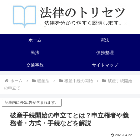
ホーム
憲法
民法
債務整理
交通事故
サイトマップ
ホーム
破産法
破産手続の開始
破産手続開始
の申立て
記事内にPR広告が含まれます。
破産手続開始の申立てとは？申立権者や義
務者・方式・手続などを解説
2026.04.22