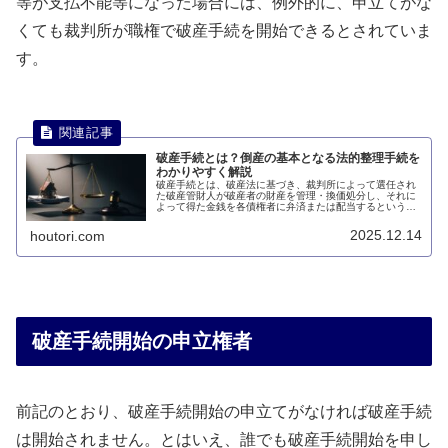
等が支払不能等になった場合には、例外的に、申立てがな
くても裁判所が職権で破産手続を開始できるとされていま
す。
破産手続とは？倒産の基本となる法的整理手続を
わかりやすく解説
破産手続とは、破産法に基づき、裁判所によって選任され
た破産管財人が破産者の財産を管理・換価処分し、それに
よって得た金銭を各債権者に弁済または配当するという清
算型の倒産手続です。このページでは、破産手続とはどの
ような手続なのかについて説明します。
2025.12.14
houtori.com
破産手続開始の申立権者
前記のとおり、破産手続開始の申立てがなければ破産手続
は開始されません。とはいえ、誰でも破産手続開始を申し