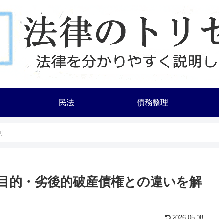
民法
債務整理
利
目的・劣後的破産債権との違いを解
2026.05.08