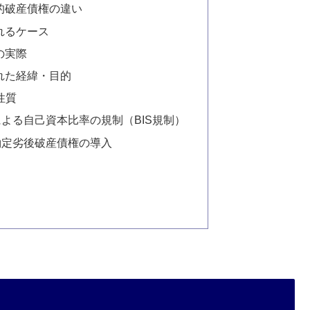
的破産債権の違い
れるケース
の実際
れた経緯・目的
性質
による自己資本比率の規制（BIS規制）
約定劣後破産債権の導入