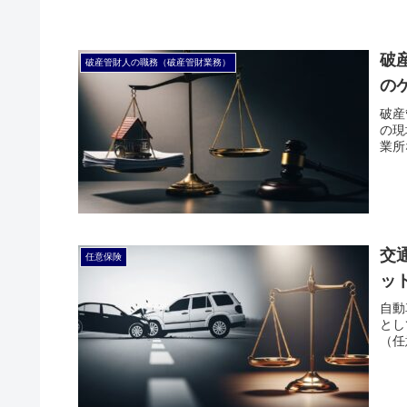
破
破産管財人の職務（破産管財業務）
の
破産
の現
業所
交
任意保険
ッ
自動
とし
（任