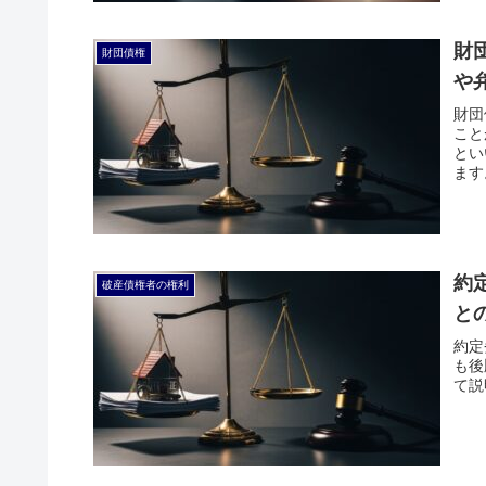
財
財団債権
や
財団
こと
とい
ます
約
破産債権者の権利
と
約定
も後
て説