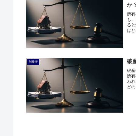
か
所有
も、
ると
はど
破
別除権
破産
所有
われ
どの