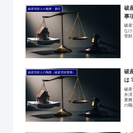
破
破産管財人の義務・責任
事
破産
なけ
管財
破
破産管財人の職務（破産管財業務）
は
破産
弁済
業務
の職