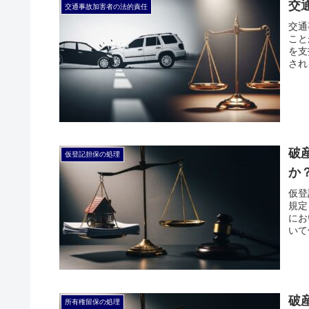
交
交通事故加害者の法的責任
交通
こと
を支
され
破
仮登記担保の処理
か
仮登
規定
にお
いて
破
所有権留保の処理