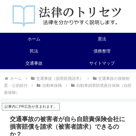
ホーム
憲法
民法
債務整理
交通事故
サイトマップ
ホーム
交通事故（損害賠償請求）
交通事故の保険制
度・公的給付
自動車保険
自動車損害賠償責任保険（自賠
責保険）
記事内にPR広告が含まれます。
交通事故の被害者が自ら自賠責保険会社に
損害賠償を請求（被害者請求）できるの
か？