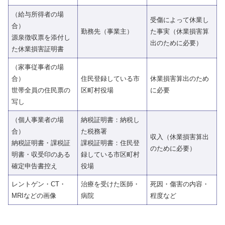
（給与所得者の場
受傷によって休業し
合）
勤務先（事業主）
た事実（休業損害算
源泉徴収票を添付し
出のために必要）
た休業損害証明書
（家事従事者の場
合）
住民登録している市
休業損害算出のため
世帯全員の住民票の
区町村役場
に必要
写し
（個人事業者の場
納税証明書：納税し
合）
た税務署
収入（休業損害算出
納税証明書・課税証
課税証明書：住民登
のために必要）
明書・収受印のある
録している市区町村
確定申告書控え
役場
レントゲン・CT・
治療を受けた医師・
死因・傷害の内容・
MRIなどの画像
病院
程度など