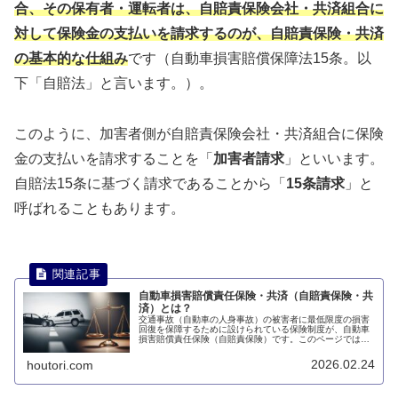
合、その保有者・運転者は、自賠責保険会社・共済組合に
対して保険金の支払いを請求するのが、自賠責保険・共済
の基本的な仕組み
です（自動車損害賠償保障法15条。以
下「自賠法」と言います。）。
このように、加害者側が自賠責保険会社・共済組合に保険
金の支払いを請求することを「
加害者請求
」といいます。
自賠法15条に基づく請求であることから「
15条請求
」と
呼ばれることもあります。
自動車損害賠償責任保険・共済（自賠責保険・共
済）とは？
交通事故（自動車の人身事故）の被害者に最低限度の損害
回復を保障するために設けられている保険制度が、自動車
損害賠償責任保険（自賠責保険）です。このページでは、
自動車損害賠償責任保険（自賠責保険）について説明しま
す。
2026.02.24
houtori.com