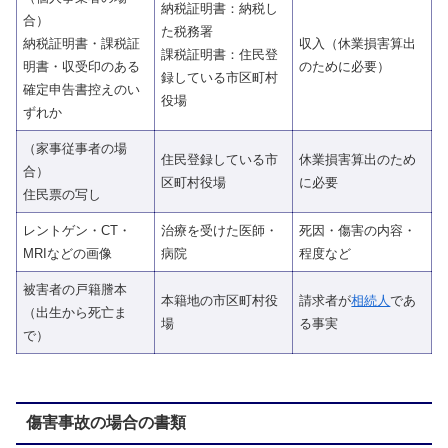
納税証明書：納税し
合）
た税務署
納税証明書・課税証
収入（休業損害算出
課税証明書：住民登
明書・収受印のある
のために必要）
録している市区町村
確定申告書控えのい
役場
ずれか
（家事従事者の場
住民登録している市
休業損害算出のため
合）
区町村役場
に必要
住民票の写し
レントゲン・CT・
治療を受けた医師・
死因・傷害の内容・
MRIなどの画像
病院
程度など
被害者の戸籍謄本
本籍地の市区町村役
請求者が
相続人
であ
（出生から死亡ま
場
る事実
で）
傷害事故の場合の書類