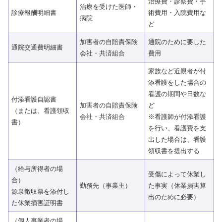
治療費・診察費・手
治療を受けた医師・
診療報酬明細書
術費用・入院費用な
病院
ど
加害者の自賠責保険
通院のために要した
通院交通費明細書
会社・共済組合
費用
家族など近親者が付
添看護をした場合の
看護の期間や日数な
付添看護自認書
加害者の自賠責保険
ど
（または、看護領収
会社・共済組合
※看護師が付添看護
書）
を行い、看護費を支
出した場合は、看護
領収書を提出する
（給与所得者の場
受傷によって休業し
合）
勤務先（事業主）
た事実（休業損害算
源泉徴収票を添付し
出のために必要）
た休業損害証明書
（個人事業者の場