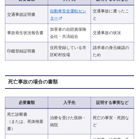
自動車安全運転セン
交通事故に遭ったこ
交通事故証明書
ター
と
加害者の自賠責保険
事故発生状況報告書
交通事故の状況
会社・共済組合
住民登録している市
請求者の身元確認の
印鑑登録証明書
区町村役場
ため
死亡事故の場合の書類
必要書類
入手先
証明する事実など
死亡診断書
治療を受けた医師・
死亡の事実・死因な
（または、死体検案
病院
ど
書）