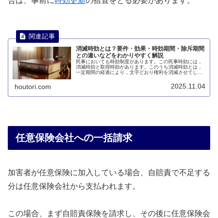
合は、事前に
時効更新
の措置をとる必要があります。
消滅時効とは？要件・効果・時効期間・除斥期間
との違いなどをわかりやすく解説
民事においても時効制度があります。この民事時効には，
消滅時効と取得時効があります。このうち消滅時効とは，
一定期間の経過により，文字どおり権利を消滅させてしま
うという制度です。このページでは、消滅時効とは何かに
ついて説明します。
2025.11.04
houtori.com
任意保険会社への一括請求
加害者が任意保険に加入している場合、自賠責で不足する
分は任意保険会社から支払われます。
この場合、まず自賠責保険を請求し、その後に任意保険会