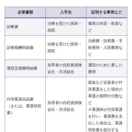
必要書類
入手先
証明する事実など
治療を受けた医師・
傷害の内容・程度な
診断書
病院
ど
治療費・診察費・手
治療を受けた医師・
診療報酬明細書
術費用・入院費用な
病院
ど
加害者の自賠責保険
通院のために要した
通院交通費明細書
会社・共済組合
費用
家族など近親者が付
添看護をした場合の
看護の期間や日数な
付添看護自認書
加害者の自賠責保険
ど
（または、看護領収
会社・共済組合
※看護師が付添看護
書）
を行い、看護費を支
出した場合は、看護
領収書を提出する