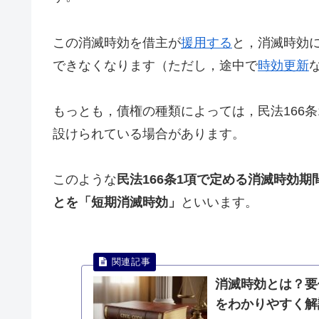
この消滅時効を借主が
援用する
と，消滅時効
できなくなります（ただし，途中で
時効更新
もっとも，債権の種類によっては，民法166
設けられている場合があります。
このような
民法166条1項で定める消滅時効
とを「短期消滅時効」
といいます。
消滅時効とは？要
をわかりやすく解