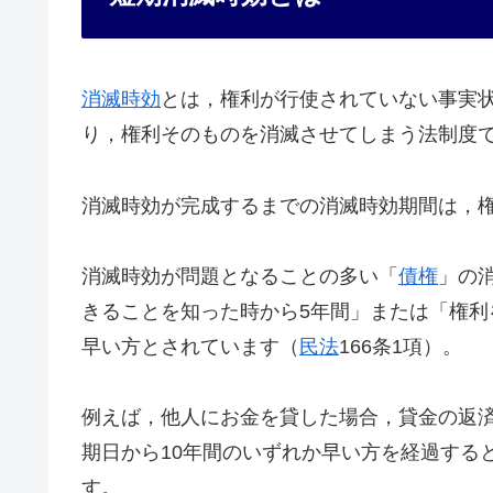
消滅時効
とは，権利が行使されていない事実
り，権利そのものを消滅させてしまう法制度
消滅時効が完成するまでの消滅時効期間は，
消滅時効が問題となることの多い「
債権
」の
きることを知った時から5年間」または「権利
早い方とされています（
民法
166条1項）。
例えば，他人にお金を貸した場合，貸金の返
期日から10年間のいずれか早い方を経過する
す。