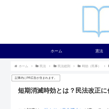
ホーム
憲法
ホーム
民法
民法総則
時効（民事）
記事内にPR広告が含まれます。
短期消滅時効とは？民法改正に