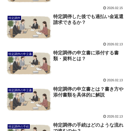
2026.02.15
特定調停した後でも過払い金返還
特定調停
請求できるか？
2026.02.13
特定調停の申立書に添付する書
特定調停の申立書
類・資料とは？
2026.02.13
特定調停の申立書とは？書き方や
特定調停の申立書
添付書類を具体的に解説
2026.02.13
特定調停の手続はどのような流れ
特定調停の手続
で進むのか？