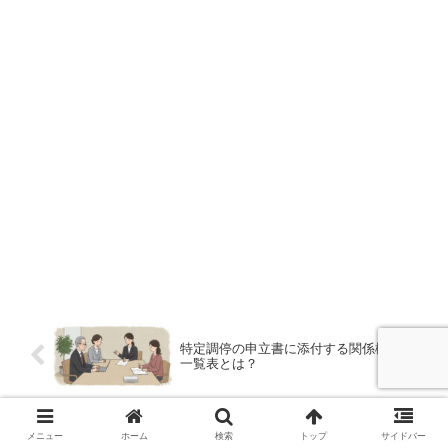
特定調停の申立書に添付する関係権利者
一覧表とは？
特定調停した後でも過払い金返還請求で
メニュー
ホーム
検索
トップ
サイドバー