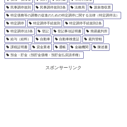
民事調停規則
民事調停規則3条
法務局
源泉徴収票
特定債務等の調整の促進のための特定調停に関する法律（特定調停法）
特定調停
特定調停手続規則
特定調停手続規則2条
特定調停法3条
登記
登記事項証明書
簡易裁判所
給与（給料）
自動車
自動車検査証
裁判管轄
課税証明書
貸金業者
通帳
金融機関
陳述書
預金・貯金（預貯金債権・預貯金払戻請求権）
スポンサーリンク