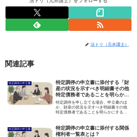
法トリ（元弁護士）をフォローする
法トリ（元弁護士）
関連記事
特定調停の申立書に添付する「財
特定調停の申立書
産の状況を示すべき明細書その他
特定債務者であることを明らかに
する資料」とは？
特定調停を申し立てる場合、申立書のほ
か、財産の状況を示すべき明細書その他
特定債務者であることを明らかにする資
料を提出する必要があります。このペー
ジでは、特定調停申立書に添付する特定
債務者であることを明らかにする資料に
特定調停の申立書に添付する関係
特定調停の申立書
ついて説明します。
権利者一覧表とは？