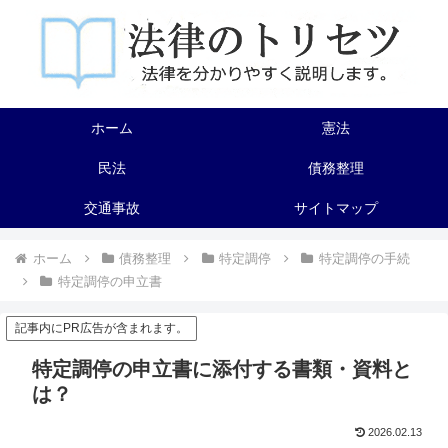
ホーム
憲法
民法
債務整理
交通事故
サイトマップ
ホーム
債務整理
特定調停
特定調停の手続
特定調停の申立書
記事内にPR広告が含まれます。
特定調停の申立書に添付する書類・資料と
は？
2026.02.13