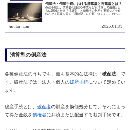
倒産法・倒産手続における清算型と再建型とは？
倒産手続は、債務者の財産や事業などを清算して債務とと
もに消滅させる「清算型」と債務者の財産や事業などを存
続させて再建を図る「再建型」に分類できます。このペー
ジでは、倒産法・倒産手続における清算型と再建型とは何
かについて説明します。
2026.01.03
houtori.com
清算型の倒産法
各種倒産法のうちでも、最も基本的な法律は「
破産法
」で
す。破産法では、法人・個人の
破産手続
について定めてい
ます。
破産手続とは、
破産者
の財産を換価処分して、それによっ
て得た金銭を
債権者
に弁済または配当する裁判手続です。