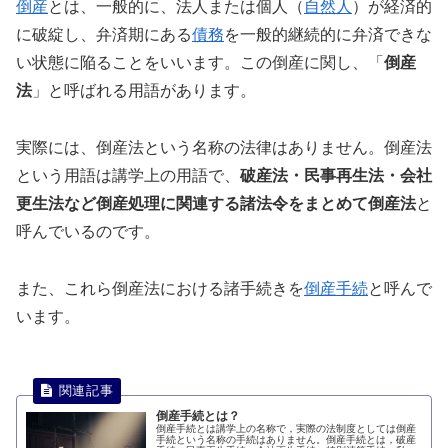
倒産
とは、一般的に、法人または個人（
自然人
）が経済的
に破綻し、弁済期にある
債務
を一般的継続的に弁済できな
い状態に陥ることをいいます。この倒産に関し、「
倒産
法
」と呼ばれる用語があります。
実際には、倒産法という名称の法律はありません。倒産法
という用語は講学上の用語で、
破産法・民事再生法・会社
更生法など倒産処理に関連する諸法令をまとめて倒産法
と
呼んでいるのです。
また、これら倒産法における諸手続きを
倒産手続
と呼んで
います。
倒産手続とは？
倒産手続とは講学上の名称で，実際の法制度としては倒産
手続という名称の手続はありません。倒産手続とは，破産