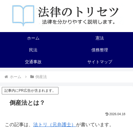
ホーム
憲法
民法
債務整理
交通事故
サイトマップ
ホーム
倒産法
記事内にPR広告が含まれます。
倒産法とは？
2026.04.18
この記事は、
法トリ（元弁護士）
が書いています。