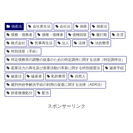
倒産法
会社更生法
会社法
倒産
倒産法
債務・債務者
債権・債権者
債権回収
履行期
弁済
株式会社
民事再生法
法人
法律
法的整理
特別清算（手続）
特定債務等の調整の促進のための特定調停に関する法律（特定調停法）
産業活力の再生及び産業活動の革新に関する特別措置法
破産手続
破産法
破産者
私的整理
自然人
裁判外紛争解決手続の利用の促進に関する法律（ADR法）
財産換価処分
配当
スポンサーリンク