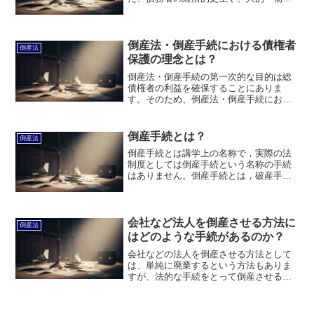
資源を社会に還元することによる社会経
済的な目的・意義もあります。このペー
ジでは、倒産法・倒産手続の目的につい
て説明します。
倒産法・倒産手続における債権者
倒産法
保護の理念とは？
倒産法・倒産手続の第一次的な目的は総
債権者の利益を確保することにありま
す。そのため、倒産法・倒産手続におい
ては、債権者保護の理念が貫かれていま
す。このページでは、倒産法・倒産手続
における債権者保護の理念とは何かにつ
倒産手続とは？
倒産法
いて説明します。
倒産手続とは講学上の名称で，実際の法
制度としては倒産手続という名称の手続
はありません。倒産手続とは，破産手
続・民事再生手続・会社更生手続・特別
清算手続・私的整理手続などの総称で
す。このページでは、倒産手続とは何か
について説明します。
会社など法人を倒産させる方法に
倒産法
はどのような手続があるのか？
会社などの法人を倒産させる方法として
は、単純に廃業するという方法もありま
すが、法的な手続をとって倒産させる方
法をとるべきです。会社など法人を倒産
させる方法にはどのような手続があるの
かについて説明します。