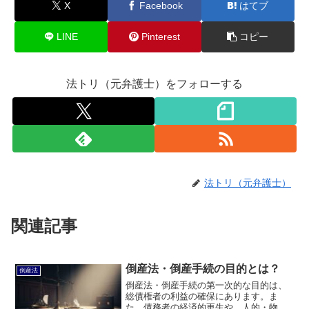
X
Facebook
はてブ
LINE
Pinterest
コピー
法トリ（元弁護士）をフォローする
法トリ（元弁護士）
関連記事
倒産法・倒産手続の目的とは？
倒産法
倒産法・倒産手続の第一次的な目的は、
総債権者の利益の確保にあります。ま
た、債務者の経済的更生や、人的・物的