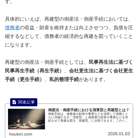
す。
具体的にいえば、再建型の倒産法・倒産手続においては、
債務者
の収益・財産を維持または向上させつつ、負債を圧
縮するなどして、債務者の経済的な再建を図っていくこと
になります。
再建型の倒産法・倒産手続としては、
民事再生法に基づく
民事再生手続（再生手続）
、
会社更生法に基づく会社更生
手続（更生手続）
、
私的整理手続
があります。
倒産法・倒産手続における清算型と再建型とは？
倒産手続は、債務者の財産や事業などを清算して債務とと
もに消滅させる「清算型」と債務者の財産や事業などを存
続させて再建を図る「再建型」に分類できます。このペー
ジでは、倒産法・倒産手続における清算型と再建型とは何
かについて説明します。
2026.01.03
houtori.com