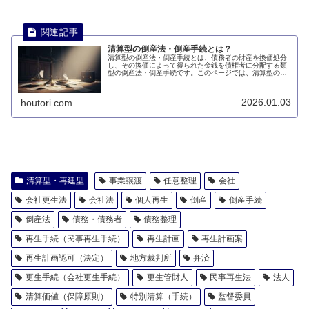
清算型の倒産法・倒産手続とは？
清算型の倒産法・倒産手続とは、債務者の財産を換価処分
し、その換価によって得られた金銭を債権者に分配する類
型の倒産法・倒産手続です。このページでは、清算型の倒
産法・倒産手続とは何かについて説明します。
2026.01.03
houtori.com
清算型・再建型
事業譲渡
任意整理
会社
会社更生法
会社法
個人再生
倒産
倒産手続
倒産法
債務・債務者
債務整理
再生手続（民事再生手続）
再生計画
再生計画案
再生計画認可（決定）
地方裁判所
弁済
更生手続（会社更生手続）
更生管財人
民事再生法
法人
清算価値（保障原則）
特別清算（手続）
監督委員