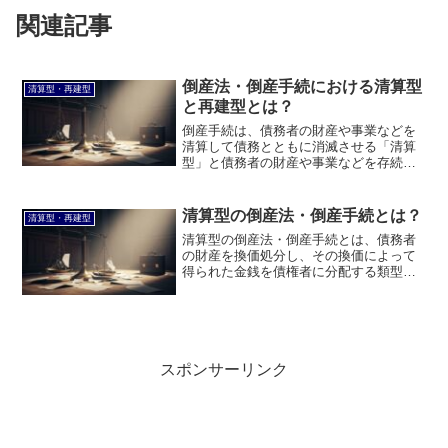
関連記事
倒産法・倒産手続における清算型
清算型・再建型
と再建型とは？
倒産手続は、債務者の財産や事業などを
清算して債務とともに消滅させる「清算
型」と債務者の財産や事業などを存続さ
せて再建を図る「再建型」に分類できま
す。このページでは、倒産法・倒産手続
における清算型と再建型とは何かについ
清算型の倒産法・倒産手続とは？
清算型・再建型
て説明します。
清算型の倒産法・倒産手続とは、債務者
の財産を換価処分し、その換価によって
得られた金銭を債権者に分配する類型の
倒産法・倒産手続です。このページで
は、清算型の倒産法・倒産手続とは何か
について説明します。
スポンサーリンク