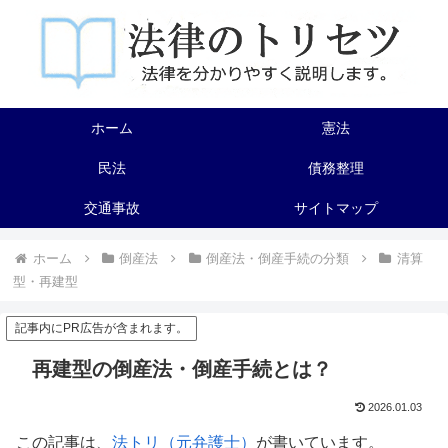
ホーム
憲法
民法
債務整理
交通事故
サイトマップ
ホーム
倒産法
倒産法・倒産手続の分類
清算
型・再建型
記事内にPR広告が含まれます。
再建型の倒産法・倒産手続とは？
2026.01.03
この記事は、
法トリ（元弁護士）
が書いています。