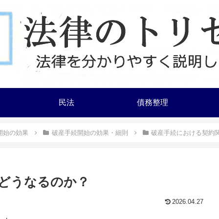
民法
債務整理
開始の効果
破産手続開始の効果・細則
破産手続における契約
どうなるのか？
2026.04.27