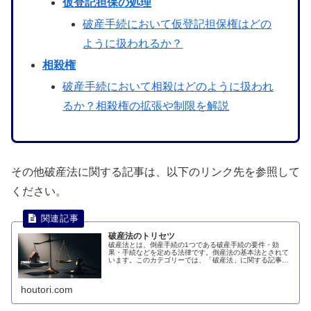
仮登記担保の処理
破産手続において仮登記担保権はどの
ように扱われるか？
相殺権
破産手続において相殺はどのように扱われ
るか？相殺権の拡張や制限を解説
その他破産法に関する記事は、以下のリンク先を参照して
ください。
破産法のトリセツ
破産法とは、倒産手続の1つである破産手続の要件・効
果・手続などを定める法律です。倒産法の基本法とされて
います。このカテゴリーでは、「破産法」に関する記事を
まとめています。
houtori.com