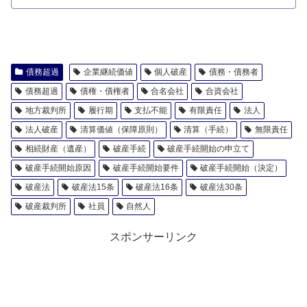
債務超過
企業継続価値
個人破産
債務・債務者
債務超過
債権・債権者
合名会社
合資会社
地方裁判所
履行期
支払不能
有限責任
法人
法人破産
清算価値（保障原則）
清算（手続）
無限責任
相続財産（遺産）
破産手続
破産手続開始の申立て
破産手続開始原因
破産手続開始要件
破産手続開始（決定）
破産法
破産法15条
破産法16条
破産法30条
破産裁判所
社員
自然人
スポンサーリンク