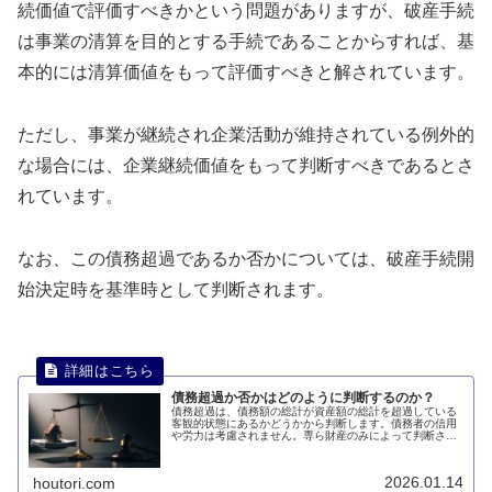
続価値で評価すべきかという問題がありますが、破産手続
は事業の清算を目的とする手続であることからすれば、基
本的には清算価値をもって評価すべきと解されています。
ただし、事業が継続され企業活動が維持されている例外的
な場合には、企業継続価値をもって判断すべきであるとさ
れています。
なお、この債務超過であるか否かについては、破産手続開
始決定時を基準時として判断されます。
債務超過か否かはどのように判断するのか？
債務超過は、債務額の総計が資産額の総計を超過している
客観的状態にあるかどうかから判断します。債務者の信用
や労力は考慮されません。専ら財産のみによって判断され
ます。このページでは、債務超過か否かはどのように判断
するのかについて説明します。
2026.01.14
houtori.com