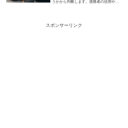
うかから判断します。債務者の信用や労
力は考慮されません。専ら財産のみによ
って判断されます。このページでは、債
務超過か否かはどのように判断するのか
について説明します。
スポンサーリンク