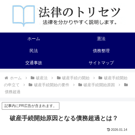
ホーム
憲法
民法
債務整理
交通事故
サイトマップ
ホーム
破産法
破産手続の開始
破産手続開始
の申立て
破産手続開始の要件
破産手続開始原因
債務超過
記事内にPR広告が含まれます。
破産手続開始原因となる債務超過とは？
2026.01.14