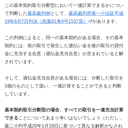
この基本契約取引分断型において一連計算できるかについ
て判断した
最高裁判例
として、
最高裁判所第一小法廷平成
19年6月7日判決（民集61巻4号1537頁）
があります。
この判例によると、同一の基本契約がある場合、その基本
契約には、前の取引で発生した過払い金を後の取引の貸付
金に充当する合意（過払金充当合意）が含まれていると解
されています。
そして、過払金充当合意がある場合には、分断した取引を
1個のものとして扱い、一連計算することができると判断
しています。
基本契約取引分断型の場合、すべての取引を一連充当計算
できる
ことについてあまり争いはないでしょう（ただし，
最二小判平成20年1月18日に基づいて異なる解釈がなされ