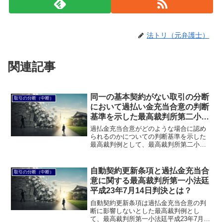
法トリ（元弁護士）
関連記事
同一の基本契約がない取引の分断
取引の分断（中断）
において過払い金充当合意の判断
基準を示した最高裁判所第二小法
廷平成20年1月18日判決とは？
過払金充当合意がどのような場合に認め
られるのかについての判断基準を示した
最高裁判例として、最高裁判所第二小法
廷平成20年1月18日判決があります。この
ページでは、最高裁判所第二小法廷平成
20年1月18日判決について説明します。
自動契約更新条項と過払金充当合
取引の分断（中断）
意に関する最高裁判所第一小法廷
平成23年7月14日判決とは？
自動契約更新条項は過払金充当合意の判
断に影響しないとした最高裁判例とし
て、最高裁判所第一小法廷平成23年7月14