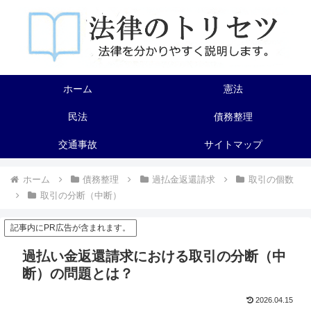
ホーム
憲法
民法
債務整理
交通事故
サイトマップ
ホーム
債務整理
過払金返還請求
取引の個数
取引の分断（中断）
記事内にPR広告が含まれます。
過払い金返還請求における取引の分断（中
断）の問題とは？
2026.04.15