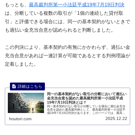
もっとも、
最高裁判所第一小法廷平成19年7月19日判決
は、分断している複数の取引が「1個の連続した貸付取
引」と評価できる場合には、同一の基本契約がないときで
も過払い金充当合意が認められると判断しました。
この判決により、基本契約の有無にかかわらず、過払い金
充当合意があれば一連計算が可能であるとする判例理論が
定着しました。
同一の基本契約がない取引の分断において過払い
金充当合意を認めた最高裁判所第一小法廷平成
19年7月19日判決とは？
同一基本契約のない取引が分断している場合に過払金充当
合意を認めた最高裁判例として、最高裁判所第一小法廷平
成19年7月19日判決があります。このページでは、最高裁
判所第一小法廷平成19年7月19日判決について説明しま
2025.12.22
houtori.com
す。