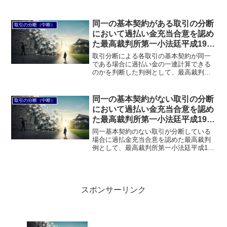
日判決があります。このページでは、最
高裁判所第一小法廷平成23年7月14日判決
について説明します。
同一の基本契約がある取引の分断
取引の分断（中断）
において過払い金充当合意を認め
た最高裁判所第一小法廷平成19年
6月7日判決（平成18年（受）第
取引分断による各取引の基本契約が同一
1887号）とは？
である場合に過払い金の一連計算できる
のかを判断した判例として、最高裁判所
第一小法廷平成19年6月7日判決がありま
すがあります。このページでは、最高裁
判所第一小法廷平成19年6月7日判決につ
同一の基本契約がない取引の分断
取引の分断（中断）
いて説明します。
において過払い金充当合意を認め
た最高裁判所第一小法廷平成19年
7月19日判決とは？
同一基本契約のない取引が分断している
場合に過払金充当合意を認めた最高裁判
例として、最高裁判所第一小法廷平成19
年7月19日判決があります。このページで
は、最高裁判所第一小法廷平成19年7月19
日判決について説明します。
スポンサーリンク