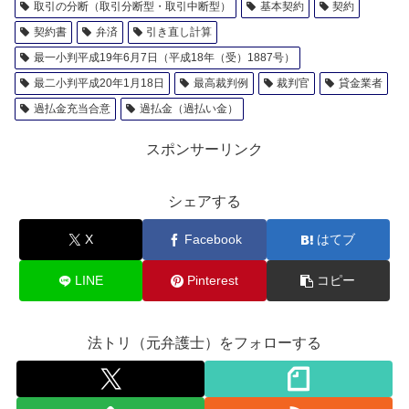
取引の分断（取引分断型・取引中断型）
基本契約
契約
契約書
弁済
引き直し計算
最一小判平成19年6月7日（平成18年（受）1887号）
最二小判平成20年1月18日
最高裁判例
裁判官
貸金業者
過払金充当合意
過払金（過払い金）
スポンサーリンク
シェアする
X
Facebook
はてブ
LINE
Pinterest
コピー
法トリ（元弁護士）をフォローする