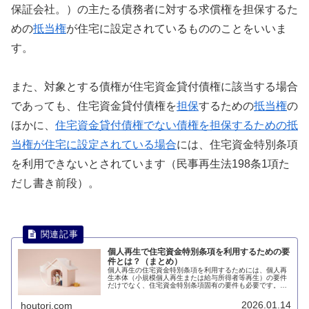
保証会社。）の主たる債務者に対する求償権を担保するた
めの
抵当権
が住宅に設定されているもののことをいいま
す。
また、対象とする債権が住宅資金貸付債権に該当する場合
であっても、住宅資金貸付債権を
担保
するための
抵当権
の
ほかに、
住宅資金貸付債権でない債権を担保するための抵
当権が住宅に設定されている場合
には、住宅資金特別条項
を利用できないとされています（民事再生法198条1項た
だし書き前段）。
個人再生で住宅資金特別条項を利用するための要
件とは？（まとめ）
個人再生の住宅資金特別条項を利用するためには、個人再
生本体（小規模個人再生または給与所得者等再生）の要件
だけでなく、住宅資金特別条項固有の要件も必要です。こ
のページでは、個人再生で住宅資金特別条項を利用するた
めの要件について説明します。
2026.01.14
houtori.com