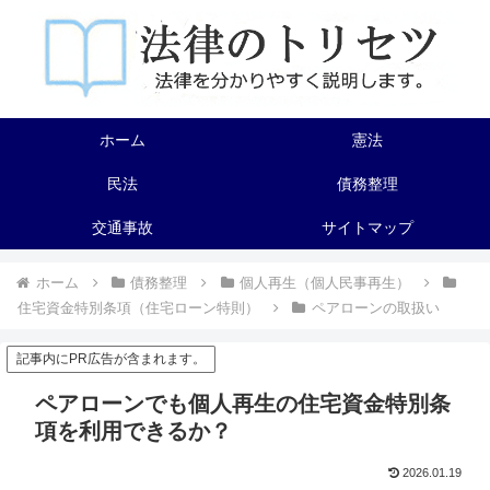
ホーム
憲法
民法
債務整理
交通事故
サイトマップ
ホーム
債務整理
個人再生（個人民事再生）
住宅資金特別条項（住宅ローン特則）
ペアローンの取扱い
記事内にPR広告が含まれます。
ペアローンでも個人再生の住宅資金特別条
項を利用できるか？
2026.01.19