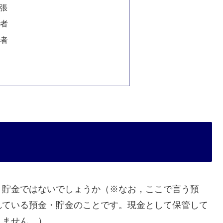
張
者
者
・貯金ではないでしょうか（※なお，ここで言う預
れている預金・貯金のことです。現金として保管して
りません。）。