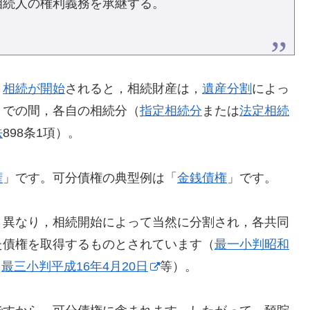
相続人の権利義務を承継する。
、
相続が開始
されると，相続財産は，
遺産分割
によっ
までの間，各自の相続分（
指定相続分
または
法定相続
法
898条1項）。
権
」です。可分債権の典型例は「
金銭債権
」です。
と異なり，相続開始によって当然に分割され，各共同
た債権を取得するものとされています（
最一小判昭和
，
最三小判平成16年4月20日
等）。