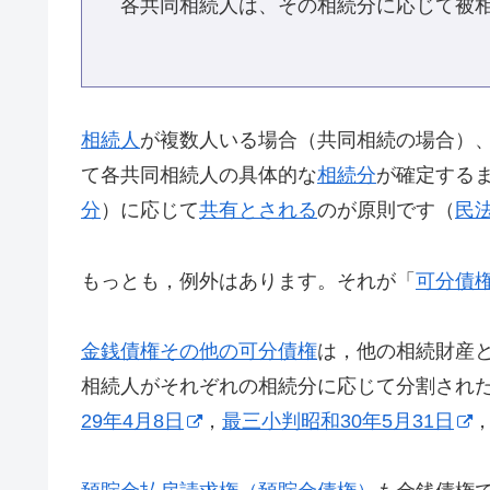
各共同相続人は、その相続分に応じて被
相続人
が複数人いる場合（共同相続の場合）
て各共同相続人の具体的な
相続分
が確定する
分
）に応じて
共有とされる
のが原則です（
民
もっとも，例外はあります。それが「
可分債
金銭債権その他の可分債権
は，他の相続財産
相続人がそれぞれの相続分に応じて分割され
29年4月8日
，
最三小判昭和30年5月31日