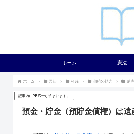
ホーム
憲法
ホーム
民法
相続
相続の効力
遺
記事内にPR広告が含まれます。
預金・貯金（預貯金債権）は遺