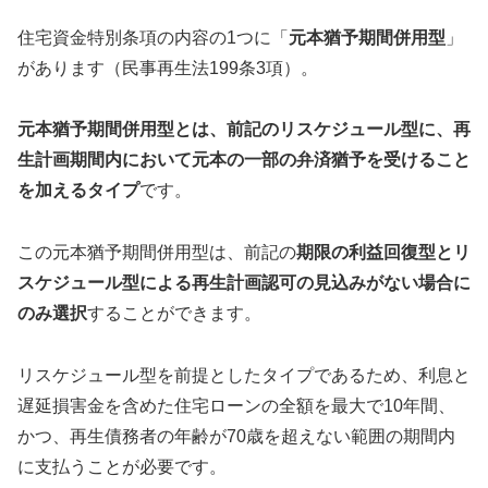
住宅資金特別条項の内容の1つに「
元本猶予期間併用型
」
があります（民事再生法199条3項）。
元本猶予期間併用型とは、前記のリスケジュール型に、再
生計画期間内において元本の一部の弁済猶予を受けること
を加えるタイプ
です。
この元本猶予期間併用型は、前記の
期限の利益回復型とリ
スケジュール型による再生計画認可の見込みがない場合に
のみ選択
することができます。
リスケジュール型を前提としたタイプであるため、利息と
遅延損害金を含めた住宅ローンの全額を最大で10年間、
かつ、再生債務者の年齢が70歳を超えない範囲の期間内
に支払うことが必要です。