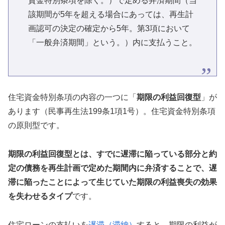
資金特別条項を除く。）で定める弁済期間（当
該期間が5年を超える場合にあっては、再生計
画認可の決定の確定から5年。第3項において
「一般弁済期間」という。）内に支払うこと。
住宅資金特別条項の内容の一つに「
期限の利益回復型
」が
あります（民事再生法199条1項1号）。住宅資金特別条項
の原則型です。
期限の利益回復型とは、すでに遅滞に陥っている部分と約
定の債務を再生計画で定めた期間内に弁済することで、遅
滞に陥ったことによって生じていた期限の利益喪失の効果
を失わせるタイプ
です。
住宅ローンの支払いを
遅滞（滞納）
すると、期限の利益が