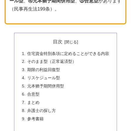
ール型
、
④元本猶予期間併用型
、
⑤合意型
があります
（民事再生法199条）。
目次
住宅資金特別条項に定めることができる内容
そのまま型（正常返済型）
期限の利益回復型
リスケジュール型
元本猶予期間併用型
合意型
まとめ
弁護士の探し方
参考書籍