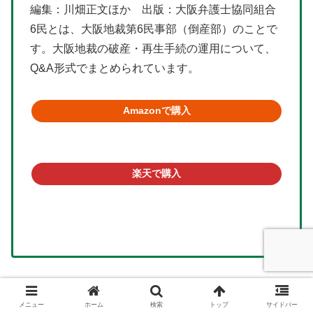
編集：川畑正文ほか 出版：大阪弁護士協同組合
6民とは、大阪地裁第6民事部（倒産部）のことで
す。大阪地裁の破産・再生手続の運用について、
Q&A形式でまとめられています。
Amazonで購入
楽天で購入
書式 個人再生の実務（全訂6版）申立てから手続
メニュー
ホーム
検索
トップ
サイドバー