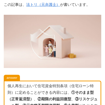
この記事は、
法トリ（元弁護士）
が書いています。
answer
個人再生において住宅資金特別条項（住宅ローン特
則）に定めることができる内容には、
①そのまま型
（正常返済型）
、
②期限の利益回復型
、
③リスケジュ