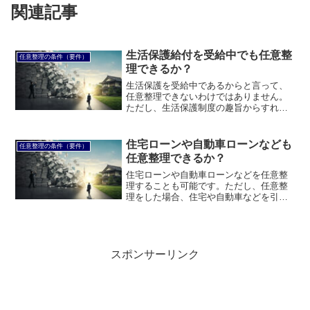
関連記事
生活保護給付を受給中でも任意整
任意整理の条件（要件）
理できるか？
生活保護を受給中であるからと言って、
任意整理できないわけではありません。
ただし、生活保護制度の趣旨からすれ
ば、任意整理以外の債務整理を検討した
方がよいでしょう。このページでは、生
活保護給付を受給中でも任意整理できる
住宅ローンや自動車ローンなども
任意整理の条件（要件）
のかについて説明します。
任意整理できるか？
住宅ローンや自動車ローンなどを任意整
理することも可能です。ただし、任意整
理をした場合、住宅や自動車などを引き
揚げられてしまう可能性はあります。こ
のページでは、住宅ローンや自動車ロー
ンなども任意整理できるのかについて説
明します。
スポンサーリンク