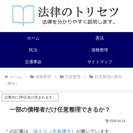
ホーム
憲法
民法
債務整理
交通事故
サイトマップ
ホーム
債務整理
任意整理
任意整理の条件
（要件）
記事内にPR広告が含まれます。
一部の債権者だけ任意整理できるか？
2026.04.11
この記事は、
法トリ（元弁護士）
が書いています。