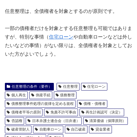
任意整理は、全債権者を対象とするのが原則です。
一部の債権者だけを対象とする任意整理も可能ではありま
すが、特別な事情（
住宅ローン
や自動車ローンなどは外し
たいなどの事情）がない限りは、全債権者を対象としてお
いた方がよいでしょう。
任意整理の条件（要件）
任意整理
住宅ローン
個人再生
倒産手続
債務整理
債務整理事件処理の規律を定める規程
債権・債権者
債権者平等の原則
免責不許可事由
再生計画認可（決定）
否認権
日本弁護士連合会（日弁連）
清算価値（保障原則）
破産管財人
自動車ローン
自己破産
貸金業者