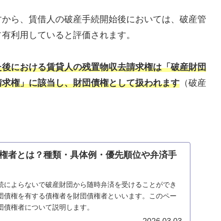
すから、賃借人の破産手続開始後においては、破産管
占有利用していると評価されます。
た後における賃貸人の残置物収去請求権は「破産財団
請求権」に該当し、財団債権として扱われます
（破産
権者とは？種類・具体例・優先順位や弁済手
続によらないで破産財団から随時弁済を受けることができ
団債権を有する債権者を財団債権者といいます。このペー
団債権者について説明します。