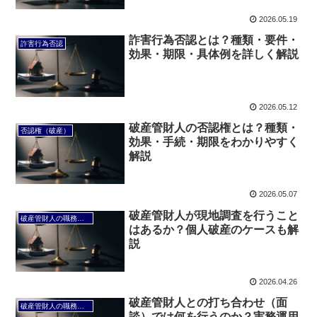
2026.05.19
詐害行為否認とは？種類・要件・
詐害行為否認
効果・期限・具体例を詳しく解説
2026.05.12
破産管財人の否認権とは？種類・
否認権（破産）
効果・手続・期限をわかりやすく
解説
2026.05.07
破産管財人が現地調査を行うこと
破産管財人の職務（破産管財業務）
はあるか？個人破産のケースも解
説
2026.04.26
破産管財人との打ち合わせ（面
破産管財人の職務（破産管財業務）
談）では何を行うのか？実務運用