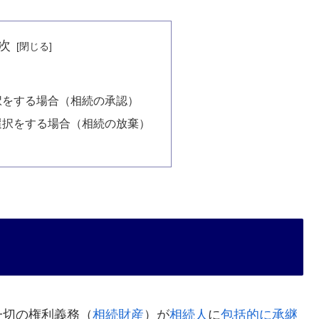
次
択をする場合（相続の承認）
選択をする場合（相続の放棄）
一切の権利義務（
相続財産
）が
相続人
に
包括的に承継