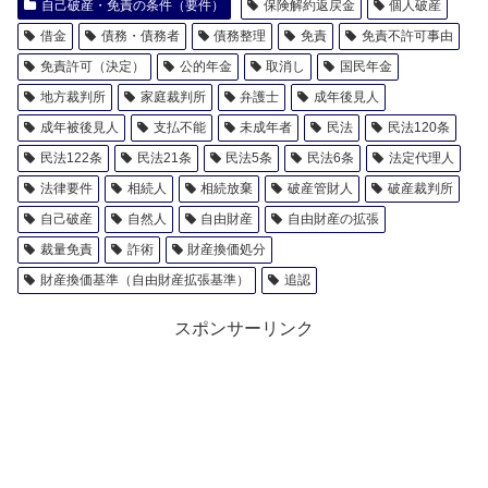
自己破産・免責の条件（要件）
保険解約返戻金
個人破産
借金
債務・債務者
債務整理
免責
免責不許可事由
免責許可（決定）
公的年金
取消し
国民年金
地方裁判所
家庭裁判所
弁護士
成年後見人
成年被後見人
支払不能
未成年者
民法
民法120条
民法122条
民法21条
民法5条
民法6条
法定代理人
法律要件
相続人
相続放棄
破産管財人
破産裁判所
自己破産
自然人
自由財産
自由財産の拡張
裁量免責
詐術
財産換価処分
財産換価基準（自由財産拡張基準）
追認
スポンサーリンク