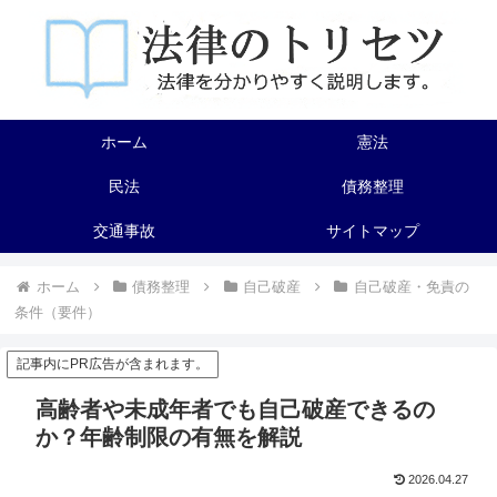
ホーム
憲法
民法
債務整理
交通事故
サイトマップ
ホーム
債務整理
自己破産
自己破産・免責の
条件（要件）
記事内にPR広告が含まれます。
高齢者や未成年者でも自己破産できるの
か？年齢制限の有無を解説
2026.04.27