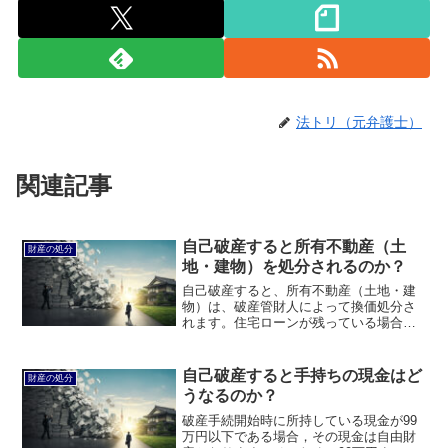
法トリ（元弁護士）
関連記事
自己破産すると所有不動産（土
財産の処分
地・建物）を処分されるのか？
自己破産すると、所有不動産（土地・建
物）は、破産管財人によって換価処分さ
れます。住宅ローンが残っている場合に
は、競売されることもあります。このペ
ージでは、自己破産すると所有不動産
（土地・建物）を処分されるのかについ
自己破産すると手持ちの現金はど
財産の処分
て説明します。
うなるのか？
破産手続開始時に所持している現金が99
万円以下である場合，その現金は自由財