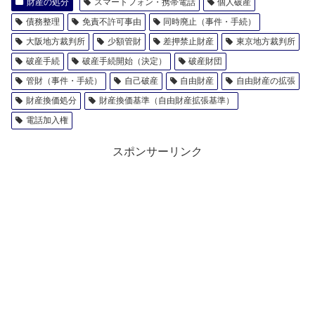
財産の処分
スマートフォン・携帯電話
個人破産
債務整理
免責不許可事由
同時廃止（事件・手続）
大阪地方裁判所
少額管財
差押禁止財産
東京地方裁判所
破産手続
破産手続開始（決定）
破産財団
管財（事件・手続）
自己破産
自由財産
自由財産の拡張
財産換価処分
財産換価基準（自由財産拡張基準）
電話加入権
スポンサーリンク