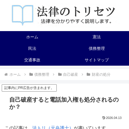
ホーム
憲法
民法
債務整理
交通事故
サイトマップ
ホーム
債務整理
自己破産
財産の処分
記事内にPR広告が含まれます。
自己破産すると電話加入権も処分されるの
か？
2026.04.13
この記事は、
法トリ（元弁護士）
が書いています。