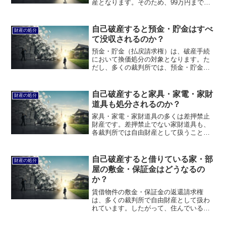
産となります。そのため、99万円までで
あれば，自己破産しても現金を持ってお
けます。このページでは、自己破産する
と手持ちの現金はどうなるのかについて
自己破産すると預金・貯金はすべ
財産の処分
説明します。
て没収されるのか？
預金・貯金（払戻請求権）は、破産手続
において換価処分の対象となります。た
だし、多くの裁判所では、預金・貯金の
残高合計額が２０万円以下である場合に
は、処分の。このページでは、自己破産
すると預金・貯金はすべて没収されるの
自己破産すると家具・家電・家財
財産の処分
かについて説明します。
道具も処分されるのか？
家具・家電・家財道具の多くは差押禁止
財産です。差押禁止でない家財道具も、
各裁判所では自由財産として扱うことが
多いでしょう。このページでは、自己破
産すると家具・家電・家財道具も処分さ
れてしまうのかについて説明します。
自己破産すると借りている家・部
財産の処分
屋の敷金・保証金はどうなるの
か？
賃借物件の敷金・保証金の返還請求権
は、多くの裁判所で自由財産として扱わ
れています。したがって、住んでいる
家・部屋を解約されることはありませ
ん。このページでは、自己破産すると借