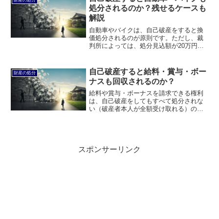
のかについて説明します。
処分されるのか？残せるケースも
解説
自動車やバイクは、自己破産をすると換
価処分されるのが原則です。ただし、裁
判所によっては、処分見込額が20万円以
下であれば処分しなくてもよい場合があ
ります。このページでは、自己破産する
と自動車・バイクなども処分されるのか
自己破産すると給料・賞与・ボー
財産の処分
について説明します。
ナスも回収されるのか？
給料や賞与・ボーナスを請求できる権利
は、自己破産をしてもすべて処分されな
い（破産者本人が全額受け取れる）のが
通常です。このページでは、自己破産す
ると給料・賞与・ボーナスも回収される
のかについて説明します。
スポンサーリンク