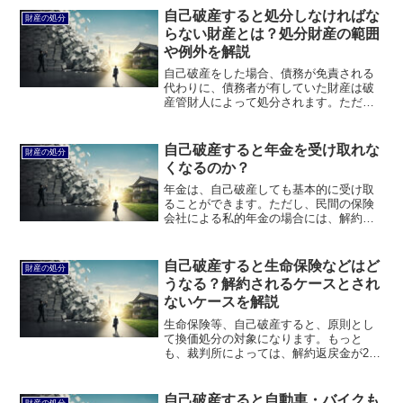
りている家・部屋の敷金・保証金はどう
自己破産すると処分しなければな
財産の処分
なるのかについて説明します。
らない財産とは？処分財産の範囲
や例外を解説
自己破産をした場合、債務が免責される
代わりに、債務者が有していた財産は破
産管財人によって処分されます。ただ
し、全財産を処分しなければならないわ
けではありません。このページでは、自
己破産した場合に処分しなければならな
自己破産すると年金を受け取れな
財産の処分
い財産とは何かについて説明します。
くなるのか？
年金は、自己破産しても基本的に受け取
ることができます。ただし、民間の保険
会社による私的年金の場合には、解約返
戻金の額によって解約しなければならな
いものもあります。このページでは、自
己破産すると年金を受け取れなくなるの
自己破産すると生命保険などはど
財産の処分
かについて説明します。
うなる？解約されるケースとされ
ないケースを解説
生命保険等、自己破産すると、原則とし
て換価処分の対象になります。もっと
も、裁判所によっては、解約返戻金が20
万円以下の場合には、解約しなくてもよ
い場合があります。このページでは、自
己破産すると生命保険などを解約される
自己破産すると自動車・バイクも
財産の処分