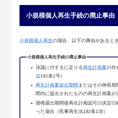
小規模個人再生手続の廃止事由
小規模個人再生
の場合、以下の事由があると
小規模個人再生手続の廃止事由
決議に付するに足りる
再生計画案
の作
法
191条1号）
再生計画案提出期間
またはその伸長期
間内に提出されたものの再生計画案が
債権届出期間後再生計画認可の決定の
った場合（民事再生法192条1項）