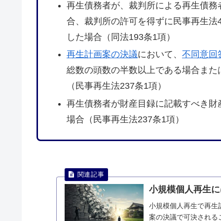
再生債務者が、裁判所による再生債務
合、裁判所の許可を得ずに民事再生法4
した場合（同法193条1項）
再生計画案の決議
において、
不同意回
総数の頭数の半数以上である場合また
（民事再生法237条1項）
再生債務者が財産目録に記載すべき財
場合（民事再生法237条1項）
小規模個人再生に
小規模個人再生で再生
案の決議で可決される