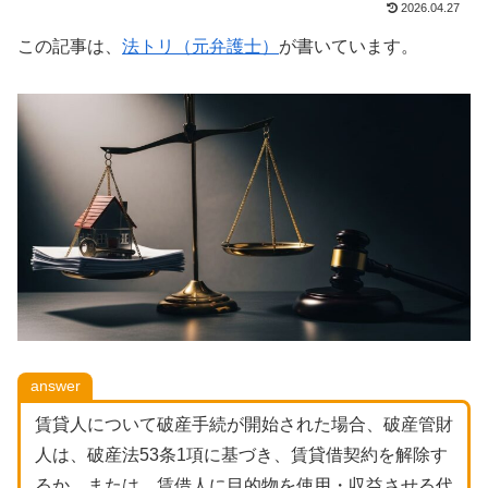
2026.04.27
この記事は、
法トリ（元弁護士）
が書いています。
answer
賃貸人について破産手続が開始された場合、破産管財
人は、破産法53条1項に基づき、賃貸借契約を解除す
るか、または、賃借人に目的物を使用・収益させる代