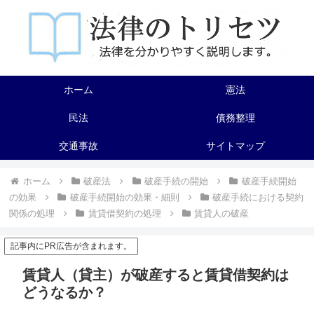
ホーム
憲法
民法
債務整理
交通事故
サイトマップ
ホーム
破産法
破産手続の開始
破産手続開始
の効果
破産手続開始の効果・細則
破産手続における契約
関係の処理
賃貸借契約の処理
賃貸人の破産
記事内にPR広告が含まれます。
賃貸人（貸主）が破産すると賃貸借契約は
どうなるか？