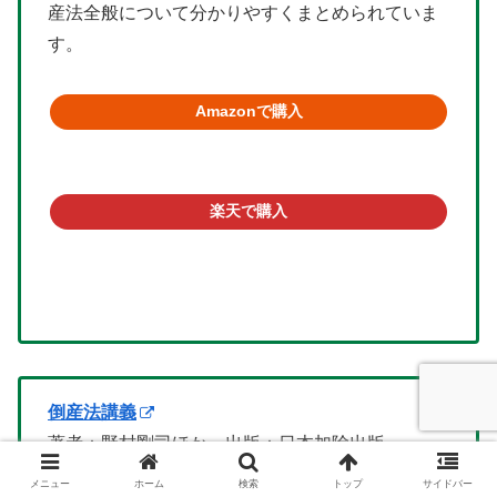
産法全般について分かりやすくまとめられていま
す。
Amazonで購入
楽天で購入
倒産法講義
著者：野村剛司ほか 出版：日本加除出版
こちらも法学大学院生や司法試験・予備試験受験
メニュー
ホーム
検索
トップ
サイドバー