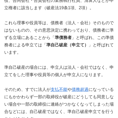
役、合同会社・合資会社の業務執行社員、清算人などが申
立権者に該当します（破産法19条1項、2項）。
これら理事や役員等は、債務者（法人・会社）そのもので
はないものの、その意思決定に携わっており、債務者に準
ずる立場にあることから「
準債務者
」と呼ばれ、この準債
務者による申立ては「
準自己破産（申立て）
」と呼ばれて
います。
準自己破産の場合には、申立人は法人・会社ではなく、申
立てをした理事や役員等の個人が申立人になります。
そのため、すでに法人が
支払不能
や
債務超過
になっている
にもかかわらず一部の取締役が破産にどうしても同意しな
い場合や一部の取締役に連絡がつかなくなってしまった場
合などには、自己破産ではなく、準自己破産申立てを行う