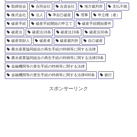
取締役会
合同会社
合資会社
地方裁判所
支払不能
株式会社
法人
準自己破産
理事
申立権（者）
破産手続
破産手続開始の申立て
破産手続開始要件
破産法
破産法18条
破産法19条
破産法30条
破産管財人
破産者
破産裁判所
自己破産
農水産業協同組合の再生手続の特例等に関する法律
農水産業協同組合の再生手続の特例等に関する法律29条
金融機関等の更生手続の特例等に関する法律
金融機関等の更生手続の特例等に関する法律490条
銀行
スポンサーリンク