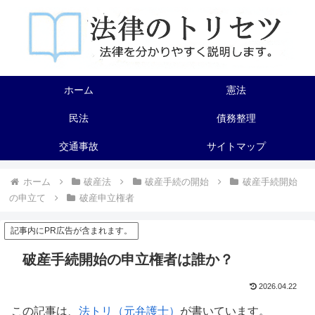
ホーム
憲法
民法
債務整理
交通事故
サイトマップ
ホーム
破産法
破産手続の開始
破産手続開始
の申立て
破産申立権者
記事内にPR広告が含まれます。
破産手続開始の申立権者は誰か？
2026.04.22
この記事は、
法トリ（元弁護士）
が書いています。