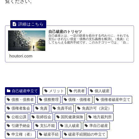
覧ください。
自己破産のトリセツ
自己破産とは、一定の財産を処分する代わりに、それでも
支払いきれない借金・債務の支払義務を帳消し（免責）に
してもらえる裁判手続です。このカテゴリーでは、「自己
破産」に関する記事をまとめています。
houtori.com
自己破産申立て
メリット
代表者
個人破産
債務・債務者
債務整理
債権・債権者
債権者破産申立て
債権者集会
免責
免責手続
免責許可（決定）
公租公課
取締役会
国民健康保険
地方裁判所
引継予納金
支払不能
法人破産
準自己破産
申立権（者）
破産手続
破産手続開始の申立て