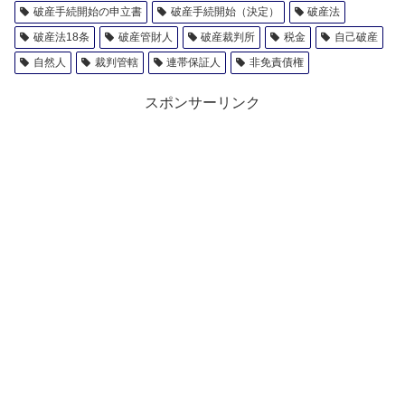
破産手続開始の申立書
破産手続開始（決定）
破産法
破産法18条
破産管財人
破産裁判所
税金
自己破産
自然人
裁判管轄
連帯保証人
非免責債権
スポンサーリンク