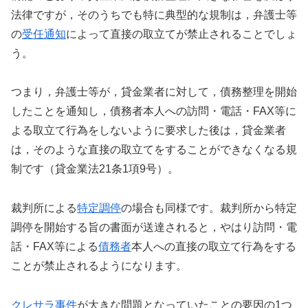
法律ですが，そのうちでも特に典型的な規制は，弁護士等
の
受任通知
によって直接の取立てが禁止されることでしょ
う。
つまり，弁護士等が，貸金業者に対して，債務整理を開始
したことを通知し，債務者本人への訪問・電話・FAX等に
よる取立て行為をしないように要求した後は，貸金業者
は，そのような直接の取立てをすることができなくなる規
制です（貸金業法21条1項9号）。
裁判所による
特定調停
の場合も同様です。裁判所から特定
調停を開始する旨の書面が送達されると，やはり訪問・電
話・FAX等による
債務者
本人への直接の取立て行為をする
ことが禁止されるようになります。
クレサラ事件
が大きな問題となっていたことの要因の1つ