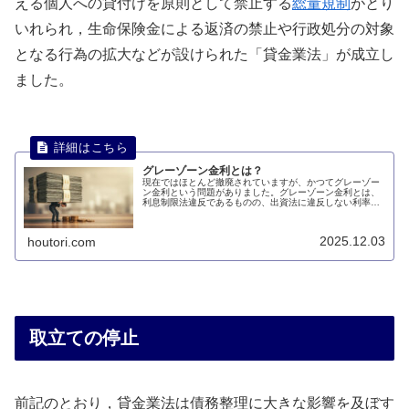
える個人への貸付けを原則として禁止する
総量規制
がとり
いれられ，生命保険金による返済の禁止や行政処分の対象
となる行為の拡大などが設けられた「貸金業法」が成立し
ました。
グレーゾーン金利とは？
現在ではほとんど撤廃されていますが、かつてグレーゾー
ン金利という問題がありました。グレーゾーン金利とは、
利息制限法違反であるものの、出資法に違反しない利率と
いうのことです。このページでは、グレーゾーン金利とは
何かについて説明します。
2025.12.03
houtori.com
取立ての停止
前記のとおり，貸金業法は債務整理に大きな影響を及ぼす