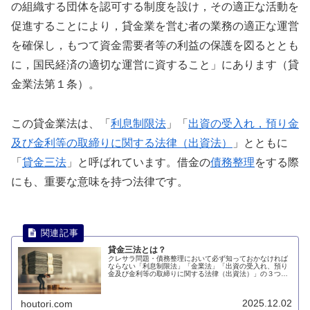
の組織する団体を認可する制度を設け，その適正な活動を
促進することにより，貸金業を営む者の業務の適正な運営
を確保し，もつて資金需要者等の利益の保護を図るととも
に，国民経済の適切な運営に資すること」にあります（貸
金業法第１条）。
この貸金業法は、「
利息制限法
」「
出資の受入れ，預り金
及び金利等の取締りに関する法律（出資法）
」とともに
「
貸金三法
」と呼ばれています。借金の
債務整理
をする際
にも、重要な意味を持つ法律です。
貸金三法とは？
クレサラ問題・債務整理において必ず知っておかなければ
ならない「利息制限法」「金業法」「出資の受入れ、預り
金及び金利等の取締りに関する法律（出資法）」の３つの
法律のことを「貸金三法」と呼んでいます。このページで
は、貸金三法について説明します。
2025.12.02
houtori.com