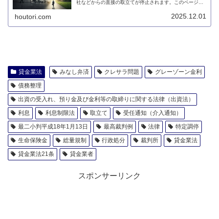
社などからの直接の取立てが停止されます。このページで
は、受任通知を送付すると貸金業者等からの取立ては停止
するのかについて説明します。
2025.12.01
houtori.com
貸金業法
みなし弁済
クレサラ問題
グレーゾーン金利
債務整理
出資の受入れ、預り金及び金利等の取締りに関する法律（出資法）
利息
利息制限法
取立て
受任通知（介入通知）
最二小判平成18年1月13日
最高裁判例
法律
特定調停
生命保険金
総量規制
行政処分
裁判所
貸金業法
貸金業法21条
貸金業者
スポンサーリンク