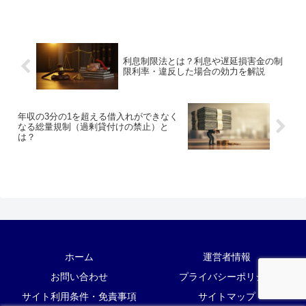
利息制限法とは？利息や遅延損害金の制
限利率・違反した場合の効力を解説
年収の3分の1を超える借入れができなく
なる総量規制（過剰貸付けの禁止）と
は？
ホーム
運営者情報
お問い合わせ
プライバシーポリシー
サイト利用条件・免責事項
サイトマップ