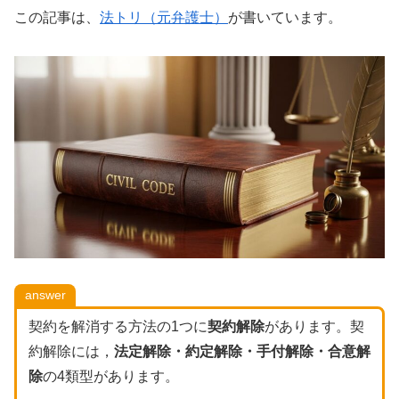
この記事は、
法トリ（元弁護士）
が書いています。
answer
契約を解消する方法の1つに
契約解除
があります。契
約解除には，
法定解除・約定解除・手付解除・合意解
除
の4類型があります。