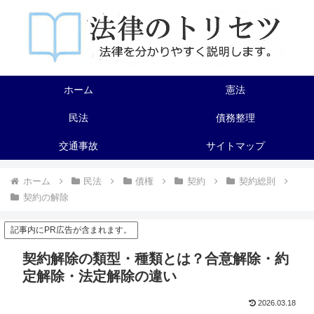
ホーム
憲法
民法
債務整理
交通事故
サイトマップ
ホーム
民法
債権
契約
契約総則
契約の解除
記事内にPR広告が含まれます。
契約解除の類型・種類とは？合意解除・約
定解除・法定解除の違い
2026.03.18