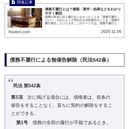
債務不履行とは？種類・要件・効果などをわかり
やすく解説
債務の本旨に従う履行をしなかったことを「債務不履行」
といい，それによって問われる法的責任のことを「債務不
履行責任」といいます。このページでは、債務不履行とは
何かについて説明します。
2025.11.05
houtori.com
債務不履行による無催告解除（民法542条）
民法 第542条
第1項
次に掲げる場合には、債権者は、前条の
催告をすることなく、直ちに契約の解除をするこ
とができる。
第1号
債務の全部の履行が不能であるとき。