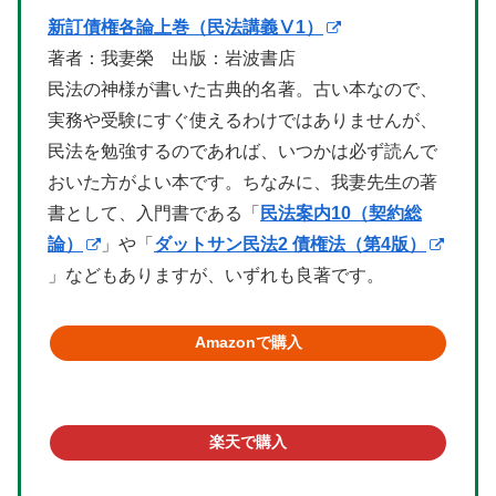
新訂債権各論上巻（民法講義Ⅴ1）
著者：我妻榮 出版：岩波書店
民法の神様が書いた古典的名著。古い本なので、
実務や受験にすぐ使えるわけではありませんが、
民法を勉強するのであれば、いつかは必ず読んで
おいた方がよい本です。ちなみに、我妻先生の著
書として、入門書である「
民法案内10（契約総
論）
」や「
ダットサン民法2 債権法（第4版）
」などもありますが、いずれも良著です。
Amazonで購入
楽天で購入