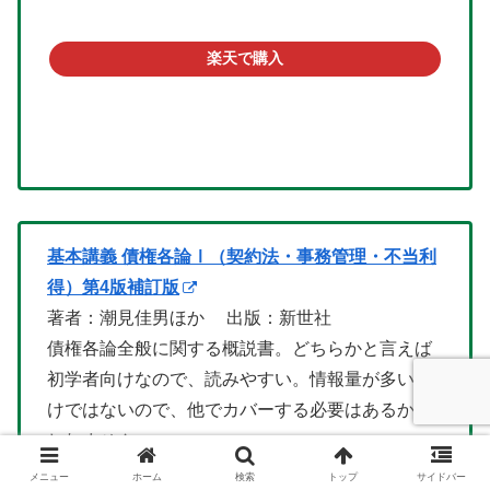
楽天で購入
基本講義 債権各論Ⅰ（契約法・事務管理・不当利
得）第4版補訂版
著者：潮見佳男ほか 出版：新世社
債権各論全般に関する概説書。どちらかと言えば
初学者向けなので、読みやすい。情報量が多いわ
けではないので、他でカバーする必要はあるかも
しれません。
メニュー
ホーム
検索
トップ
サイドバー