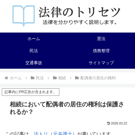
ホーム
憲法
民法
債務整理
交通事故
サイトマップ
ホーム
民法
相続
配偶者の居住の権利
記事内にPR広告が含まれます。
相続において配偶者の居住の権利は保護さ
れるか？
2026.03.22
この記事は、
法トリ（元弁護士）
が書いています。