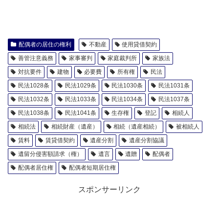
配偶者の居住の権利
不動産
使用貸借契約
善管注意義務
家事審判
家庭裁判所
家族法
対抗要件
建物
必要費
所有権
民法
民法1028条
民法1029条
民法1030条
民法1031条
民法1032条
民法1033条
民法1034条
民法1037条
民法1038条
民法1041条
生存権
登記
相続人
相続法
相続財産（遺産）
相続（遺産相続）
被相続人
賃料
賃貸借契約
遺産分割
遺産分割協議
遺留分侵害額請求（権）
遺言
遺贈
配偶者
配偶者居住権
配偶者短期居住権
スポンサーリンク