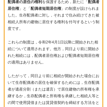
配偶者の居住の権利
を保護するため，新たに「
配偶者
居住権
」と「
配偶者短期居住権
」の制度が設けられま
した。生存配偶者に対し，それまで住み続けてきた被
相続人所有の建物に居住する権利を付与するという制
度です。
これらの制度は，令和2年4月1日以降に開始された相
続について適用されます。他方，同日より前に開始さ
れた相続には，配偶者居住権および配偶者短期居住権
の適用はありません。
したがって，同日より前に相続が開始された場合にお
いて生存配偶者の居住を確保するためには，生存配偶
者が遺産分割（または遺言）で居住建物の所有権を承
継するか，生存配偶者と所有権を承継した相続人等と
の間で使用貸借または賃貸借契約を締結する方法をと