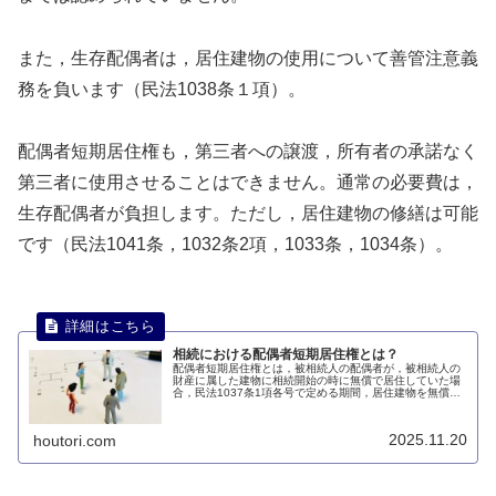
また，生存配偶者は，居住建物の使用について善管注意義
務を負います（民法1038条１項）。
配偶者短期居住権も，第三者への譲渡，所有者の承諾なく
第三者に使用させることはできません。通常の必要費は，
生存配偶者が負担します。ただし，居住建物の修繕は可能
です（民法1041条，1032条2項，1033条，1034条）。
相続における配偶者短期居住権とは？
配偶者短期居住権とは，被相続人の配偶者が，被相続人の
財産に属した建物に相続開始の時に無償で居住していた場
合，民法1037条1項各号で定める期間，居住建物を無償で
使用できる権利です。このページでは、配偶者短期居住権
とは何かについて説明します。
2025.11.20
houtori.com