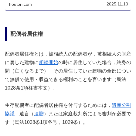
2025.11.10
houtori.com
配偶者居住権
配偶者居住権とは，被相続人の配偶者が，被相続人の財産
に属した建物に
相続開始
の時に居住していた場合，終身の
間（亡くなるまで），その居住していた建物の全部につい
て無償で使用・収益できる権利のことを言います（民法
1028条1項柱書本文）。
生存配偶者に配偶者居住権を付与するためには，
遺産分割
協議
，遺言（
遺贈
）または家庭裁判所による審判が必要で
す（民法1028条1項各号，1029条）。