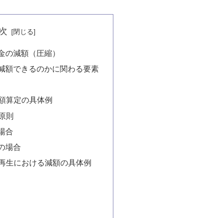
次
金の減額（圧縮）
減額できるのかに関わる要素
額算定の具体例
原則
場合
の場合
再生における減額の具体例