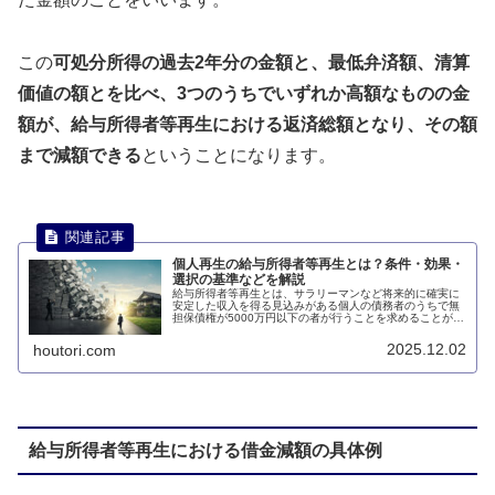
この
可処分所得の過去2年分の金額と、最低弁済額、清算
価値の額とを比べ、3つのうちでいずれか高額なものの金
額が、給与所得者等再生における返済総額となり、その額
まで減額できる
ということになります。
個人再生の給与所得者等再生とは？条件・効果・
選択の基準などを解説
給与所得者等再生とは、サラリーマンなど将来的に確実に
安定した収入を得る見込みがある個人の債務者のうちで無
担保債権が5000万円以下の者が行うことを求めることがで
きる個人再生手続です。このページでは、給与所得者等再
生とは何かについて説明します。
2025.12.02
houtori.com
給与所得者等再生における借金減額の具体例