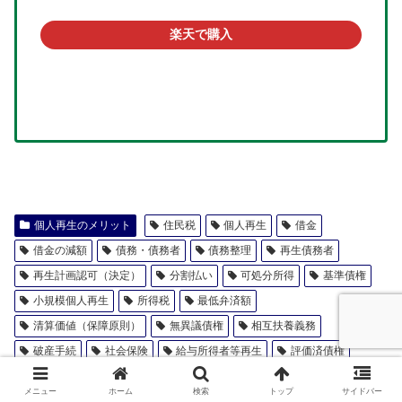
楽天で購入
個人再生のメリット
住民税
個人再生
借金
借金の減額
債務・債務者
債務整理
再生債務者
再生計画認可（決定）
分割払い
可処分所得
基準債権
小規模個人再生
所得税
最低弁済額
清算価値（保障原則）
無異議債権
相互扶養義務
破産手続
社会保険
給与所得者等再生
評価済債権
配当
メニュー
ホーム
検索
トップ
サイドバー