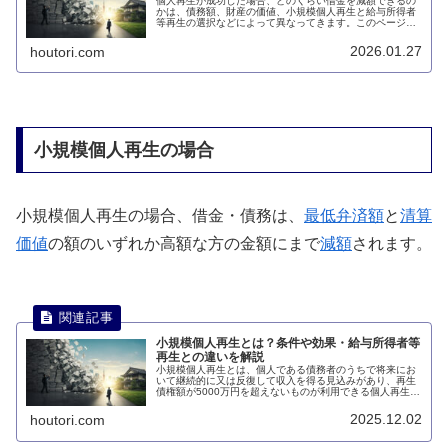
個人再生が成功した場合、どのくらい借金を減額できるの
かは、債務額、財産の価値、小規模個人再生と給与所得者
等再生の選択などによって異なってきます。このページで
は、個人再生をすると借金はどのくらい減額（圧縮）され
るのかについて説明します。
2026.01.27
houtori.com
小規模個人再生の場合
小規模個人再生の場合、借金・債務は、
最低弁済額
と
清算
価値
の額のいずれか高額な方の金額にまで
減額
されます。
小規模個人再生とは？条件や効果・給与所得者等
再生との違いを解説
小規模個人再生とは、個人である債務者のうちで将来にお
いて継続的に又は反復して収入を得る見込みがあり、再生
債権額が5000万円を超えないものが利用できる個人再生手
続です。このページでは、小規模個人再生とは何かについ
て説明します。
2025.12.02
houtori.com