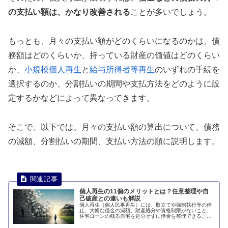
の支払い額は、かなり改善される
ことが多いでしょう。
もっとも、月々の支払い額がどのくらいになるのかは、債
務額はどのくらいか、持っている財産の価値はどのくらい
か、
小規模個人再生
と
給与所得者等再生
のいずれの手続を
選択するのか、分割払いの期間や支払方法をどのように設
定するかなどによって異なってきます。
そこで、以下では、月々の支払い額の算出について、債務
の減額、分割払いの期間、支払い方法の順に説明します。
個人再生の11個のメリットとは？任意整理や自
己破産との違いも解説
個人再生（個人民事再生）には、取立てや強制執行等の停
止、大幅な借金の減額、財産処分や資格制限がないこと、
住宅ローンの残る自宅を処分せずに借金を整理できること
などのメリットがあります。このページでは、個人再生の
メリットについて説明します。