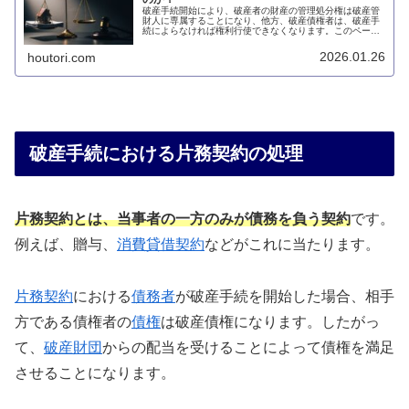
破産手続開始により、破産者の財産の管理処分権は破産管
財人に専属することになり、他方、破産債権者は、破産手
続によらなければ権利行使できなくなります。このページ
では、破産手続が開始されるとどのような効果を生じるの
かについて説明します。
2026.01.26
houtori.com
破産手続における片務契約の処理
片務契約とは、当事者の一方のみが債務を負う契約
です。
例えば、贈与、
消費貸借契約
などがこれに当たります。
片務契約
における
債務者
が破産手続を開始した場合、相手
方である債権者の
債権
は破産債権になります。したがっ
て、
破産財団
からの配当を受けることによって債権を満足
させることになります。