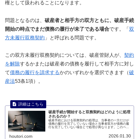
権として扱われることになります。
問題となるのは、
破産者と相手方の双方ともに、破産手続
開始の時点でまだ債務の履行が未了である場合
です。「
双
方未履行双務契約
」と呼ばれる問題です。
この双方未履行双務契約については、破産管財人が、
契約
を解除
するかまたは破産者の債務を履行して相手方に対し
て
債務の履行を請求する
かのいずれかを選択できます（
破
産法
53条1項）。
破産手続が開始すると双務契約はどのように処理
されるのか？
破産手続における双務契約の処理は、当事者の一方だけが
債務の履行を完了していない場合と当事者双方が債務の履
行を完了していない場合とで処理が異なります。このペー
ジでは、破産手続が開始すると双務契約はどのように処理
されるのかについて説明します。
2026.01.30
houtori.com