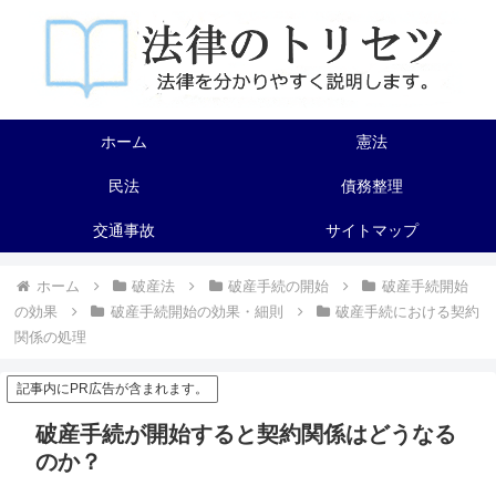
ホーム
憲法
民法
債務整理
交通事故
サイトマップ
ホーム
破産法
破産手続の開始
破産手続開始
の効果
破産手続開始の効果・細則
破産手続における契約
関係の処理
記事内にPR広告が含まれます。
破産手続が開始すると契約関係はどうなる
のか？