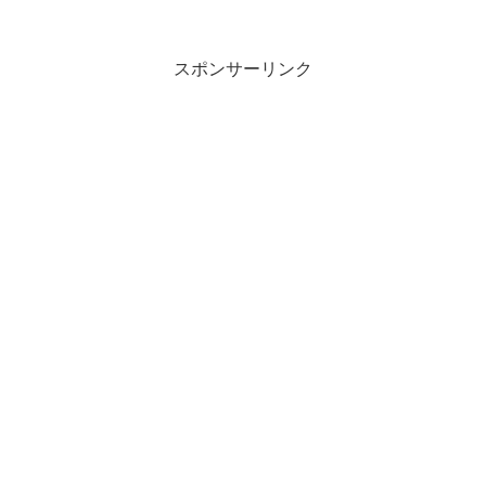
ることをいいます。このページでは、破
産手続開始原因となる支払不能について
説明します。
スポンサーリンク