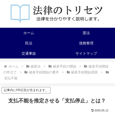
ホーム
憲法
民法
債務整理
交通事故
サイトマップ
ホーム
破産法
破産手続の開始
破産手続開始
の申立て
破産手続開始の要件
破産手続開始原因
支払不能
記事内にPR広告が含まれます。
支払不能を推定させる「支払停止」とは？
2026.05.12