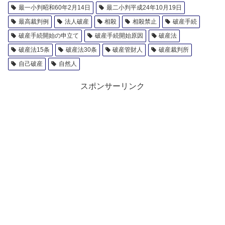
最一小判昭和60年2月14日
最二小判平成24年10月19日
最高裁判例
法人破産
相殺
相殺禁止
破産手続
破産手続開始の申立て
破産手続開始原因
破産法
破産法15条
破産法30条
破産管財人
破産裁判所
自己破産
自然人
スポンサーリンク