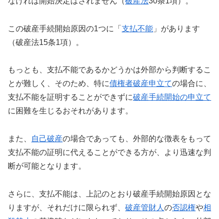
なければ開始決定はされません（
破産法
30条1項）。
この破産手続開始原因の1つに「
支払不能
」があります
（破産法15条1項）。
もっとも、支払不能であるかどうかは外部から判断するこ
とが難しく、そのため、特に
債権者破産申立て
の場合に、
支払不能を証明することができずに
破産手続開始の申立て
に困難を生じるおそれがあります。
また、
自己破産
の場合であっても、外部的な徴表をもって
支払不能の証明に代えることができる方が、より迅速な判
断が可能となります。
さらに、支払不能は、上記のとおり破産手続開始原因とな
りますが、それだけに限られず、
破産管財人
の
否認権
や
相