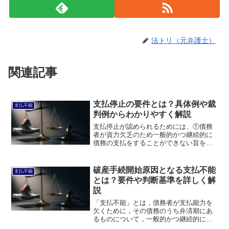
法トリ（元弁護士）
関連記事
支払停止の要件とは？具体例や裁
支払不能
判例からわかりやすく解説
支払停止が認められるためには、①債務
者が資力欠乏のため一般的かつ継続的に
債務の支払をすることができない旨を表
示したこと、②明示的又は黙示的に外部
に表示する行為であること、③支払いを
停止したことが必要となります。このペ
破産手続開始原因となる支払不能
支払不能
ージでは、支払停止の要件について説明
とは？要件や判断基準を詳しく解
します。
説
「支払不能」とは，債務者が支払能力を
欠くために，その債務のうち弁済期にあ
るものについて，一般的かつ継続的に弁
済をすることができない客観的状態にあ