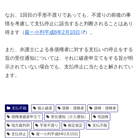
なお、1回目の手形不渡りであっても、不渡りの前後の事
情を考慮して支払停止に該当すると判断されることはあり
得ます（
最一小判平成6年2月10日
）。
また、弁護士による各債権者に対する支払いの停止をする
旨の受任通知については、それに破産申立てをする旨が明
示されていない場合でも、支払停止に当たると解されてい
ます。
支払不能
個人破産
債務・債務者
債権・債権者
債権者破産申立て
受任通知（介入通知）
否認権
地方裁判所
手形不渡り
推定規定
支払不能
支払停止
最一小判平成6年2月10日