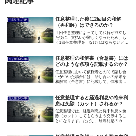
関連記事
任意整理した後に2回目の和解
任意整理の和解
（再和解）はできるのか？
１回任意整理によってして和解が成立し
た後に、支払いが難しくなったため、も
う1回任意整理をしなければならないとい
う場合があります。このページでは、任
意整理した後に2回目の和解（再和解）は
できるのかについて説明します。
任意整理の和解書（合意書）には
任意整理の和解
どのような条項を記載するのか？
任意整理において債権者との間で話し合
いがついた場合には、話し合いの結果を
和解書（合意書）に記載して、債権者と
の間で取り交わしておく必要がありま
す。このページでは、任意整理の和解書
（合意書）にはどのような条項を記載す
任意整理すると経過利息や将来利
任意整理の和解
るのかについて説明します。
息は免除（カット）されるか？
任意整理では、経過利息と将来利息を免
除（カット）してもらうよう交渉するこ
とになります。ただし、経過利息のカッ
トに応じない債権者は少なくありませ
ん。このページでは、任意整理すると経
過利息や将来利息は免除（カット）され