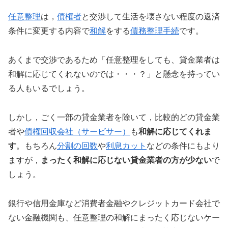
任意整理
は，
債権者
と交渉して生活を壊さない程度の返済
条件に変更する内容で
和解
をする
債務整理手続
です。
あくまで交渉であるため「任意整理をしても、貸金業者は
和解に応じてくれないのでは・・・？」と懸念を持ってい
る人もいるでしょう。
しかし，ごく一部の貸金業者を除いて，比較的どの貸金業
者や
債権回収会社（サービサー）
も
和解に応じてくれま
す
。もちろん
分割の回数
や
利息カット
などの条件にもより
ますが，
まったく和解に応じない貸金業者の方が少ない
で
しょう。
銀行や信用金庫など消費者金融やクレジットカード会社で
ない金融機関も、任意整理の和解にまったく応じないケー