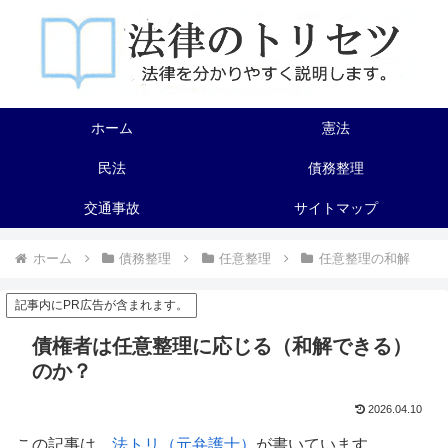
ホーム
憲法
民法
債務整理
交通事故
サイトマップ
ホーム
債務整理
任意整理
任意整理の和解
記事内にPR広告が含まれます。
債権者は任意整理に応じる（和解できる）
のか？
2026.04.10
この記事は、
法トリ（元弁護士）
が書いています。