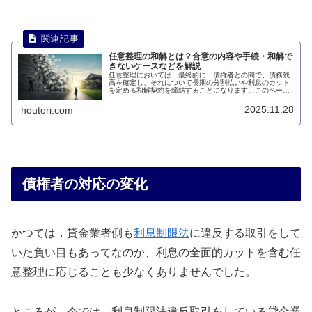
任意整理の和解とは？合意の内容や手続・和解で
きないケースなどを解説
任意整理においては、最終的に、債権者との間で、債務残
高を確定し、それについて長期の分割払いや利息のカット
を定める和解契約を締結することになります。このページ
では、任意整理ではどのような和解・合意をするのかにつ
いて説明します。
2025.11.28
houtori.com
債権者の対応の変化
かつては，貸金業者側も
利息制限法
に違反する取引をして
いた負い目もあってなのか、利息の全面的カットを含む任
意整理に応じることも少なくありませんでした。
ところが，今では、利息制限法違反取引をしている貸金業