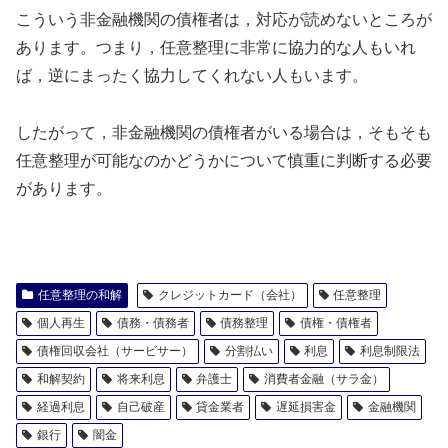
こういう非金融機関の債権者は，対応が読めないところが
あります。つまり，任意整理に非常に協力的な人もいれ
ば，逆にまったく協力してくれない人もいます。
したがって，非金融機関の債権者がいる場合は，そもそも
任意整理が可能なのかどうかについて慎重に判断する必要
があります。
任意整理の和解
クレジットカード（会社）
任意整理
個人再生
債務・債務者
債務整理
債権・債権者
債権回収会社（サービサー）
分割払い
利息
利息制限法
和解契約
将来利息
弁護士
消費者金融（サラ金）
経過利息
自己破産
貸金業者
遅延損害金
金融機関
銀行
闇金