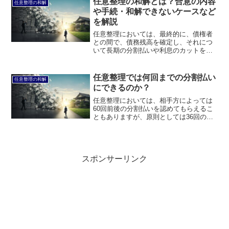
任意整理の和解とは？合意の内容
任意整理の和解
るのかについて説明します。
や手続・和解できないケースなど
を解説
任意整理においては、最終的に、債権者
との間で、債務残高を確定し、それにつ
いて長期の分割払いや利息のカットを定
める和解契約を締結することになりま
す。このページでは、任意整理ではどの
ような和解・合意をするのかについて説
任意整理では何回までの分割払い
任意整理の和解
明します。
にできるのか？
任意整理においては、相手方によっては
60回前後の分割払いを認めてもらえるこ
ともありますが、原則としては36回の分
割払いになると考えておいた方がよいで
しょう。このページでは、任意整理では
何回までの分割払いにできるのかについ
て説明します。
スポンサーリンク